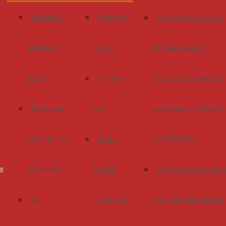
Матеріали
Конкурс-
Реєстрація на І етап
наукових
захист
Всеукраїнських
робіт
учнівських олімпіад з
Inventor
UA
навчальних предметів
Навчальні
програми та
2025/2026 н.р
МАН-
я
посібники
Юніор
Результати обласног
Дослідник
етапу Всеукраїнських
На