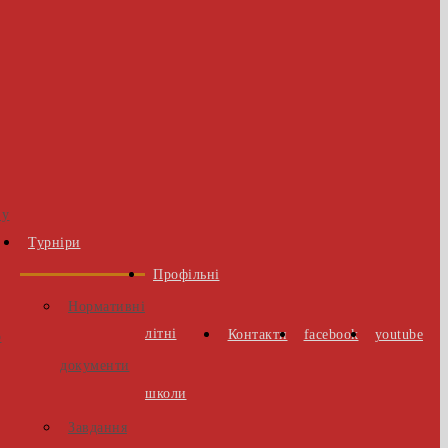
 у
Турніри
Профільні
Нормативні
літні
Контакти
facebook
youtube
о
документи
школи
Завдання