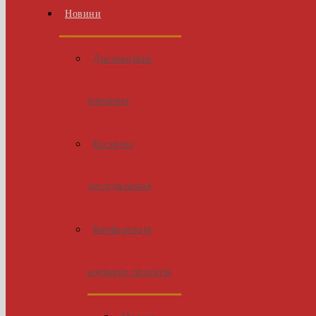
Новини
Дистанційне
навчання
Космічні
дослідженння
Конференція
наукових проєктів