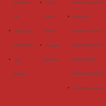
мольбертах
учнівських олімпіад
МАН-
днів
Юніор
Методичні
Ерудит
рекомендації щодо
Методичні
рекомендації
проведення ІІ етапу
Джерело
Всеукраїнських
творчості
Інші
учнівських олімпіад
видання
Аналітична довідка