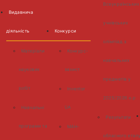
Всеукраїнських
Видавнича
учнівських
діяльність
Конкурси
олімпіад з
Матеріали
Конкурс-
навчальних
наукових
захист
предметів у
робіт
Inventor
2025/2026 н.р
UA
Навчальні
Результати
програми та
МАН-
обласного етап