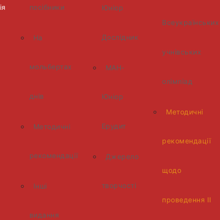
ія
посібники
Юніор
Всеукраїнських
Дослідник
На
учнівських
мольбертах
МАН-
олімпіад
днів
Юніор
Методичні
Ерудит
Методичні
рекомендації
рекомендації
Джерело
щодо
творчості
Інші
проведення ІІ
видання