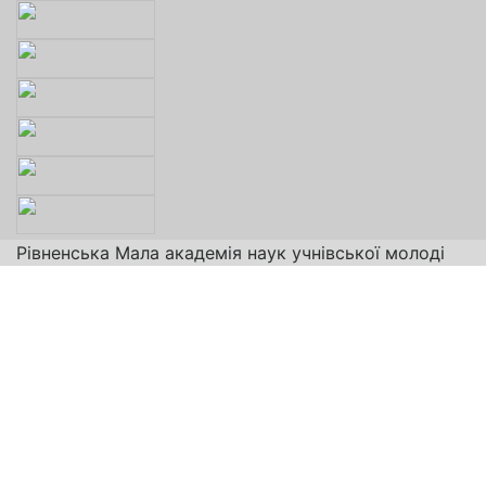
Рівненська Мала академія наук учнівської молоді