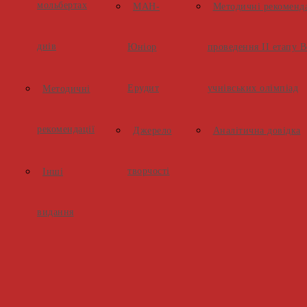
мольбертах
МАН-
Методичні рекоменд
днів
Юніор
проведення ІІ етапу 
Ерудит
учнівських олімпіад
Методичні
рекомендації
Джерело
Аналітична довідка
творчості
Інші
видання