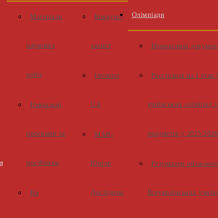
Олімпіади
Матеріали
Конкурс-
наукових
захист
Нормативні докумен
робіт
Inventor
Реєстрація на І етап
UA
учнівських олімпіад 
Навчальні
програми та
предметів у 2025/2026
МАН-
я
посібники
Юніор
Результати обласног
Дослідник
Всеукраїнських учнів
На