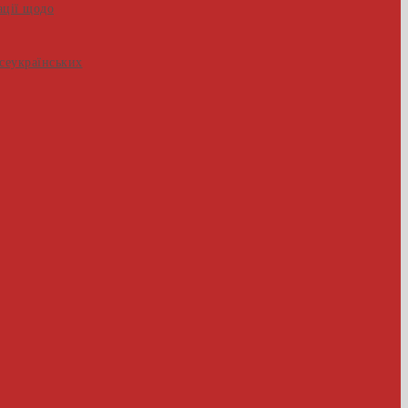
ації щодо
Всеукраїнських