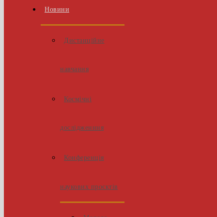
Новини
Дистанційне
навчання
Космічні
дослідженння
Конференція
наукових проєктів