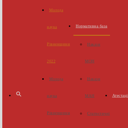
Молода
Нормативна база
наука
Рівненщини
Накази
МОН
2022
Накази
Молода
Атестаці
МАН
наука
Рівненщини
Статистичні