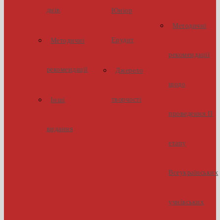
днів
Юніор
Методичні
Ерудит
Методичні
рекомендації
рекомендації
Джерело
щодо
творчості
Інші
проведення ІІ
видання
етапу
Всеукраїнських
учнівських