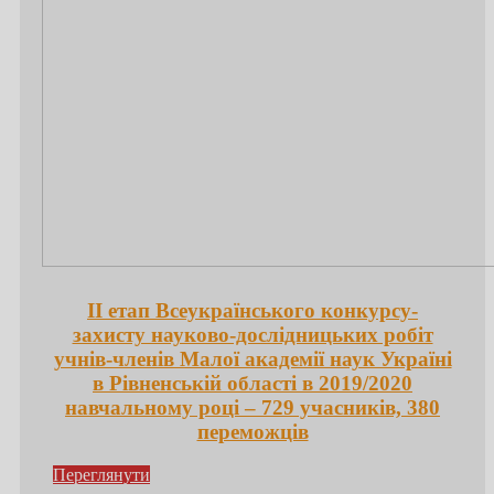
ІІ етап Всеукраїнського конкурсу-
захисту науково-дослідницьких робіт
учнів-членів Малої академії наук Україні
в Рівненській області в 2019/2020
навчальному році – 729 учасників, 380
переможців
Переглянути