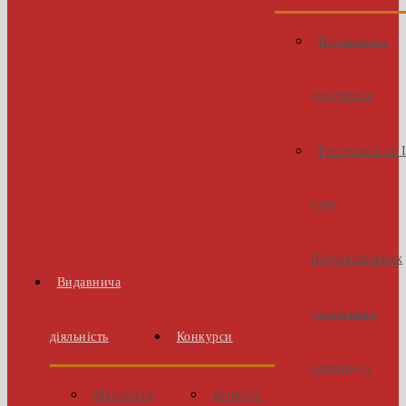
Нормативні
документи
Реєстрація на 
етап
Всеукраїнських
Видавнича
учнівських
діяльність
Конкурси
олімпіад з
Матеріали
Конкурс-