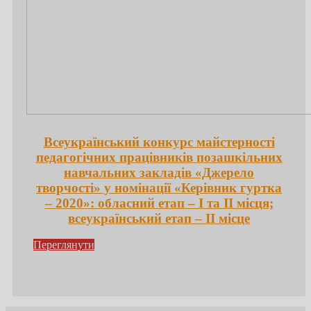
Всеукраїнський конкурс майстерності
педагогічних працівників позашкільних
навчальних закладів «Джерело
творчості» у номінації «Керівник гуртка
– 2020»: обласний етап – І та ІІ місця;
всеукраїнський етап – ІІ місце
Переглянути