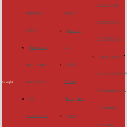
навчальних
наукових
захист
предметів у
робіт
Inventor
2025/2026 н.р
UA
Навчальні
Результати
програми та
МАН-
обласного етап
естація
посібники
Юніор
Всеукраїнських
Дослідник
На
учнівських
мольбертах
МАН-
олімпіад