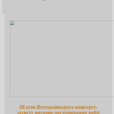
ІІІ етап Всеукраїнського конкурсу-
захисту науково-дослідницьких робіт