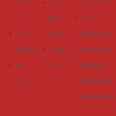
мольбертах
учнівських олімпіад
МАН-
днів
Юніор
Методичні
Ерудит
рекомендації щодо
Методичні
рекомендації
проведення ІІ етапу
Джерело
Всеукраїнських
творчості
Інші
учнівських олімпіад
видання
Аналітична довідка