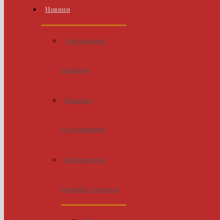
Новини
Дистанційне
навчання
Космічні
дослідженння
Конференція
наукових проєктів