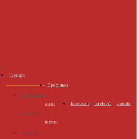
 у
Турніри
Профільні
Нормативні
літні
Контакти
facebook
youtube
о
документи
школи
Завдання