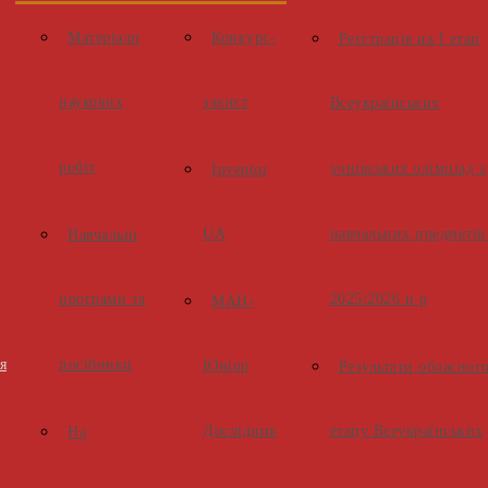
Матеріали
Конкурс-
Реєстрація на І етап
наукових
захист
Всеукраїнських
робіт
учнівських олімпіад з
Inventor
UA
навчальних предметів
Навчальні
програми та
2025/2026 н.р
МАН-
я
посібники
Юніор
Результати обласног
Дослідник
етапу Всеукраїнських
На