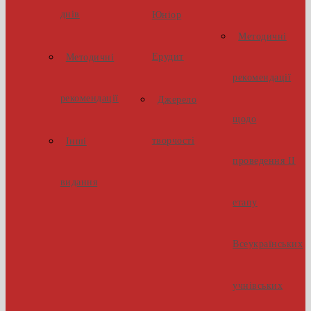
днів
Юніор
Методичні
Ерудит
Методичні
рекомендації
рекомендації
Джерело
щодо
творчості
Інші
проведення ІІ
видання
етапу
Всеукраїнських
учнівських