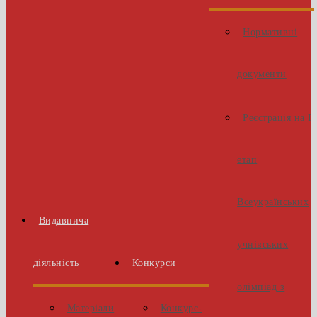
Нормативні
документи
Реєстрація на І
етап
Всеукраїнських
Видавнича
учнівських
діяльність
Конкурси
олімпіад з
Матеріали
Конкурс-