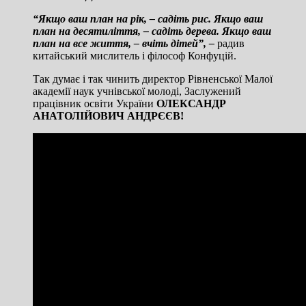
“Якщо ваш план на рік, – садіть рис. Якщо ваш
план на десятиліття, – садіть дерева. Якщо ваш
план на все життя, – вчіть дітей”, –
радив
китайський мислитель і філософ Конфуцій.
Так думає і так чинить директор Рівненської Малої
академії наук учнівської молоді, Заслужений
працівник освіти України
ОЛЕКСАНДР
АНАТОЛІЙОВИЧ АНДРЄЄВ!