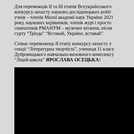
Для переможців ІІ та ІІІ етапів Всеукраїнського
конкурсу-захисту науково-дослідницьких робіт
учнів – членів Малої академії наук України 2021
року, наукових керівників, членів журі і просто
симпатиків РМАНУМ – музичне вітання, пісня
гурту “Тріода” “Вставай, Україно, вставай”.
Співає переможець ІІ етапу конкурсу-захисту у
секції “Літературна творчість”, учениця 11 класу
Дубровицького навчально-виховного комплексу
“Ліцей-школа”
ЯРОСЛАВА ОСЕЦЬКА
!