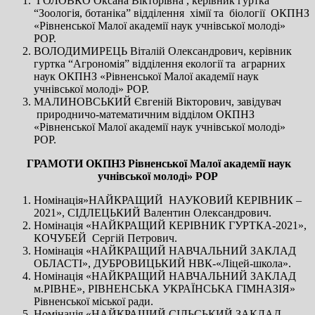
ГОЛОВКО Оксана Вікторівна , керівник гуртка
“Зоологія, ботаніка” відділення хімії та біології ОКПНЗ
«Рівненської Малої академії наук учнівської молоді»
РОР.
ВОЛОДИМИРЕЦЬ Віталій Олександрович, керівник
гуртка “Агрономія” відділення екології та аграрних
наук ОКПНЗ «Рівненської Малої академії наук
учнівської молоді» РОР.
МАЛИНОВСЬКИЙ Євгеній Вікторович, завідувач
природничо-математичним відділом ОКПНЗ
«Рівненської Малої академії наук учнівської молоді»
РОР.
ГРАМОТИ ОКПНЗ Рівненської Малої академії наук
учнівської молоді» РОР
Номінація»НАЙКРАЩИЙ НАУКОВИЙ КЕРІВНИК –
2021», СІДЛЕЦЬКИЙ Валентин Олександрович.
Номінація «НАЙКРАЩИЙ КЕРІВНИК ГУРТКА-2021»,
КОЧУБЕЙ Сергій Петрович.
Номінація «НАЙКРАЩИЙ НАВЧАЛЬНИЙ ЗАКЛАД
ОБЛАСТІ», ДУБРОВИЦЬКИЙ НВК-«Ліцей-школа».
Номінація «НАЙКРАЩИЙ НАВЧАЛЬНИЙ ЗАКЛАД
м.РІВНЕ», РІВНЕНСЬКА УКРАЇНСЬКА ГІМНАЗІЯ»
Рівненської міської ради.
Номінація «НАЙКРАЩИЙ СІЛЬСЬКИЙ ЗАКЛАД