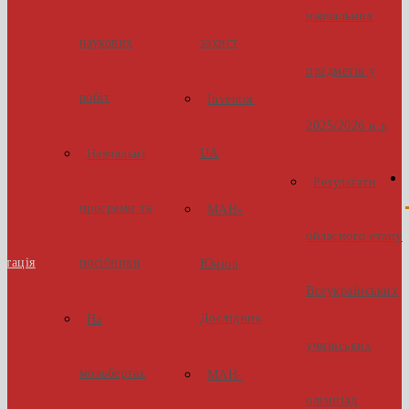
навчальних
наукових
захист
предметів у
робіт
Inventor
2025/2026 н.р
UA
Навчальні
Результати
програми та
МАН-
обласного етапу
стація
посібники
Юніор
Всеукраїнських
Дослідник
На
учнівських
мольбертах
МАН-
олімпіад