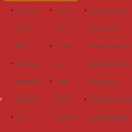
Матеріали
Конкурс-
Реєстрація на І етап
наукових
захист
Всеукраїнських
робіт
учнівських олімпіад з
Inventor
UA
навчальних предметів
Навчальні
програми та
2025/2026 н.р
МАН-
я
посібники
Юніор
Результати обласног
Дослідник
етапу Всеукраїнських
На