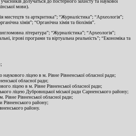
а учасників долучаться до постерного захисту та наукової
їнської мови).
ія мистецтв та арткритика”; “Журналістика”; “Археологія”;
анічна хімія”; “Органічна хімія та біохімія”.
 англомовна література”; “Журналістика”; “Археологія”;
ьні, ігрові програми та віртуальна реальність”; “Економіка та
;
о наукового ліцею в м. Рівне Рівненської обласної ради;
ненської обласної ради;
вого ліцею в м. Рівне Рівненської обласної ради;
ького ліцею Дубровицької міської ради Сарненського району;
. Рівне Рівненської обласної ради;
ди Рівненського району;
івненського району.