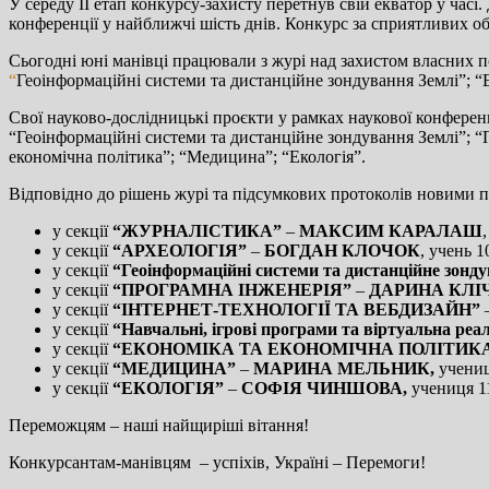
У середу ІІ етап конкурсу-захисту перетнув свій екватор у часі.
конференції у найближчі шість днів. Конкурс за сприятливих об
Сьогодні юні манівці працювали з журі над захистом власних по
“
Геоінформаційні системи та дистанційне зондування Землі”; “Ек
Свої науково-дослідницькі проєкти у рамках наукової конференц
“Геоінформаційні системи та дистанційне зондування Землі”; “Пр
економічна політика”; “Медицина”; “Екологія”.
Відповідно до рішень журі та підсумкових протоколів новими п
у секції
“ЖУРНАЛІСТИКА”
–
МАКСИМ КАРАЛАШ
у секції
“АРХЕОЛОГІЯ”
–
БОГДАН КЛОЧОК
, учень 1
у секції
“Геоінформаційні системи та дистанційне зонд
у секції
“ПРОГРАМНА ІНЖЕНЕРІЯ”
–
ДАРИНА КЛІ
у секції
“ІНТЕРНЕТ-ТЕХНОЛОГІЇ ТА ВЕБДИЗАЙН”
у секції
“Навчальні, ігрові програми та віртуальна реа
у секції
“ЕКОНОМІКА ТА ЕКОНОМІЧНА ПОЛІТИК
у секції
“МЕДИЦИНА”
–
МАРИНА МЕЛЬНИК,
учениц
у секції
“ЕКОЛОГІЯ”
–
СОФІЯ ЧИНШОВА,
учениця 11
Переможцям – наші найщиріші вітання!
Конкурсантам-манівцям ­ – успіхів, Україні – Перемоги!