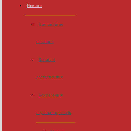
Новини
Дистанційне
навчання
Космічні
дослідженння
Конференція
наукових проєктів