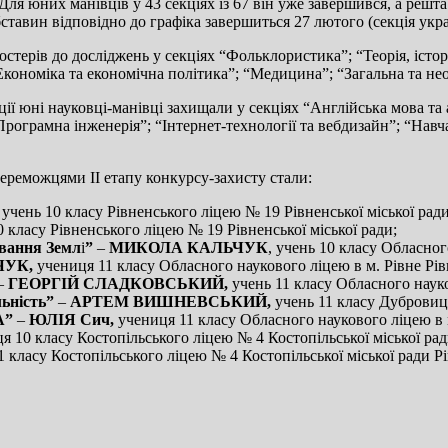
 Для юних манівців у 43 секціях із 67 він уже завершився, а решт
ставин відповідно до графіка завершиться 27 лютого (секція укра
стерів до досліджень у секціях “Фольклористика”; “Теорія, істор
ономіка та економічна політика”; “Медицина”; “Загальна та неорг
ії юні науковці-манівці захищали у секціях “Англійська мова та
ограмна інженерія”; “Інтернет-технології та вебдизайн”; “Навчал
ереможцями ІІ етапу конкурсу-захисту стали:
, учень 10 класу Рівненського ліцею № 19 Рівненської міської ради
0 класу Рівненського ліцею № 19 Рівненської міської ради;
ування Земл
і
”
–
МИКОЛА КАЛЬЧУК
, учень 10 класу Обласног
ЧУК,
учениця 11 класу Обласного наукового ліцею в м. Рівне Рів
–
ГЕОРГІЙ СЛАДКОВСЬКИЙ,
учень 11 класу Обласного науко
льність”
–
АРТЕМ ВИШНЕВСЬКИЙ,
учень 11 класу Дубровиц
А”
–
ЮЛІЯ Сич,
учениця 11 класу Обласного наукового ліцею в м
я 10 класу Костопільського ліцею № 4 Костопільської міської ра
 класу Костопільського ліцею № 4 Костопільської міської ради Р