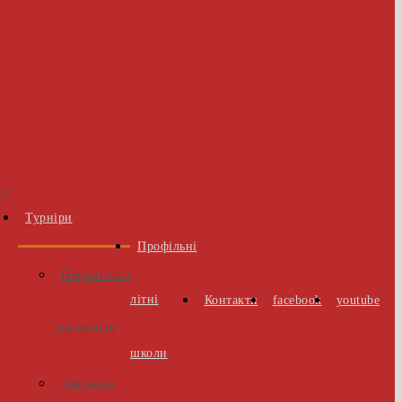
 у
Турніри
Профільні
Нормативні
літні
Контакти
facebook
youtube
о
документи
школи
Завдання