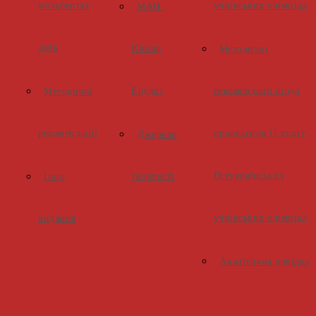
мольбертах
учнівських олімпіад
МАН-
днів
Юніор
Методичні
Ерудит
рекомендації щодо
Методичні
рекомендації
проведення ІІ етапу
Джерело
Всеукраїнських
творчості
Інші
учнівських олімпіад
видання
Аналітична довідка