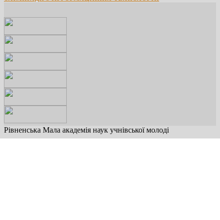
Рівненська Мала академія наук учнівської молоді