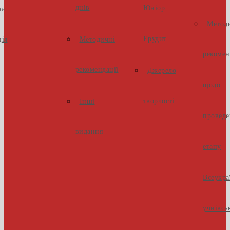
днів
Юніор
на
Метод
Ерудит
ія
Методичні
рекомен
рекомендації
Джерело
щодо
творчості
Інші
проведе
видання
етапу
Всеукра
учнівсь