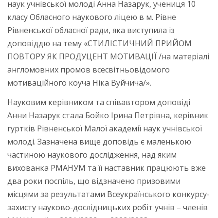
наук учнівської молоді Анна Назарук, учениця 10
класу Обласного наукового ліцею в м. Рівне
Рівненської обласної ради, яка виступила із
доповіддю на тему «СТИЛІСТИЧНИЙ ПРИЙОМ
ПОВТОРУ ЯК ПРОДУЦЕНТ МОТИВАЦІЇ /на матеріалі
англомовних промов всесвітньовідомого
мотиваційного коуча Ніка Вуйчича/».
Науковим керівником та співавтором доповіді
Анни Назарук стала Бойко Ірина Петрівна, керівник
гуртків Рівненської Малої академії наук учнівської
молоді. Зазначена вище доповідь є маленькою
частиною наукового дослідження, над яким
вихованка РМАНУМ та її наставник працюють вже
два роки поспіль, що відзначено призовими
місцями за результатами Всеукраїнського конкурсу-
захисту науково-дослідницьких робіт учнів – членів