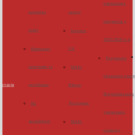
навчальних
наукових
захист
предметів у
робіт
Inventor
2025/2026 н.р
UA
Навчальні
Результати
програми та
МАН-
обласного етап
естація
посібники
Юніор
Всеукраїнських
Дослідник
На
учнівських
мольбертах
МАН-
олімпіад