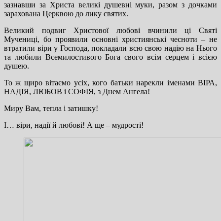
зазнавши за Христа великі душевні муки, разом з дочками
зарахована Церквою до лику святих.
Великий подвиг Христової любові вчинили ці Святі
Мучениці, бо проявили основні християнські чесноти – не
втратили віри у Господа, покладали всю свою надію на Нього
та любили Всемилостивого Бога свого всім серцем і всією
душею.
То ж щиро вітаємо усіх, кого батьки нарекли іменами ВІРА,
НАДІЯ, ЛЮБОВ і СОФІЯ, з Днем Ангела!
Миру Вам, тепла і затишку!
І… віри, надії й любові! А ще – мудрості!