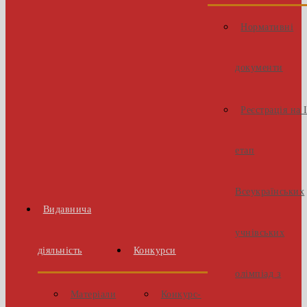
Нормативні
документи
Реєстрація на 
етап
Всеукраїнських
Видавнича
учнівських
діяльність
Конкурси
олімпіад з
Матеріали
Конкурс-