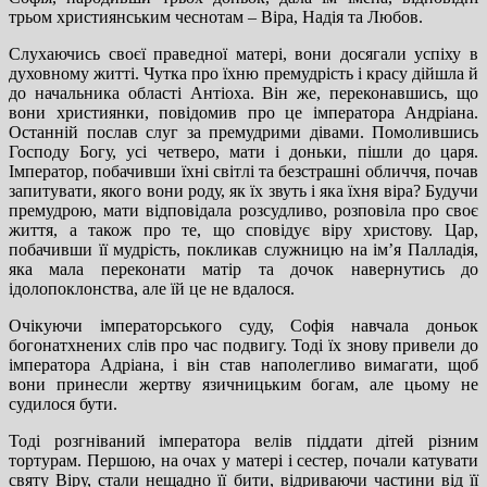
трьом християнським чеснотам – Віра, Надія та Любов.
Слухаючись своєї праведної матері, вони досягали успіху в
духовному житті. Чутка про їхню премудрість і красу дійшла й
до начальника області Антіоха. Він же, переконавшись, що
вони християнки, повідомив про це імператора Андріана.
Останній послав слуг за премудрими дівами. Помолившись
Господу Богу, усі четверо, мати і доньки, пішли до царя.
Імператор, побачивши їхні світлі та безстрашні обличчя, почав
запитувати, якого вони роду, як їх звуть і яка їхня віра? Будучи
премудрою, мати відповідала розсудливо, розповіла про своє
життя, а також про те, що сповідує віру христову. Цар,
побачивши її мудрість, покликав служницю на ім’я Палладія,
яка мала переконати матір та дочок навернутись до
ідолопоклонства, але їй це не вдалося.
Очікуючи імператорського суду, Софія навчала доньок
богонатхнених слів про час подвигу. Тоді їх знову привели до
імператора Адріана, і він став наполегливо вимагати, щоб
вони принесли жертву язичницьким богам, але цьому не
судилося бути.
Тоді розгніваний імператора велів піддати дітей різним
тортурам. Першою, на очах у матері і сестер, почали катувати
святу Віру, стали нещадно її бити, відриваючи частини від її