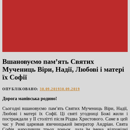
Вшановуємо пам’ять Святих
Мучениць Віри, Надії, Любові і матері
їх Софії
ОПУБЛІКОВАНО:
30.09.2019
30.09.2019
Дорога манівська родино!
Сьогодні вшановуємо пам’ять Святих Мучениць Віри, Надії,
Любові і матері їх Софії. Ці святі угодниці Божі жили і
постраждали у ІІ столітті після Різдва Христового. Саме в цей
час у Римі царював язичницький імператор Андріан. Свята
Софія, народивши трьох доньок, дала їм імена, відповідні