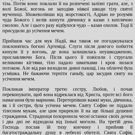
тіла. Потім вони поклали її на розпечені залізні грати, але, з
волі Божої, вогонь не заподіяв ніякої шкоди тілу святої
мучениці. Збожеволівши від жорстокості, Адріан не розумів
чуда Божого і велів кинути дівчинку в казан з киплячою
смолою. Але і цього разу відбулося чудо – казан охолов. Тоді її
присудили до усічення мечем.
Прийшов час для мук Надії, яка також не погоджувалася
поклонятись богині Артеміді. Слуги після довгого побиття
кинули її у вогонь, де вона залишилась неушкодженою,
прославляючи Бога. Після цього її повісили і стругали
великими кігтями, тіло падало шматками і кров лилася
потоком. Але від ран виходили дивні пахощі, і на обличчі була
усмішка. Не бажаючи терпіти ганьбу, цар засудив святу на
усічення мечем.
Покликав імператор третю сестру, Любов, і почав
переконувати, щоб вона відреклася від Христа, проте всі його
намагання були марними. Перетерпівши важкі муки, дівчинка,
як і її сестри, була усічена мечем. Святу Софію не піддали
тілесним мукам, але цим прирекли її на ще більші душевні
страждання. Страдниця похоронила чесні останки своїх дочок
і два дні не відходила від їхньої могили. На третій день
Господь послав їй тиху кончину і прийняв її
багатостраждальну душу в небесні обителі. Свята Софія,