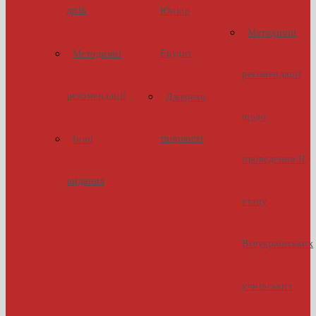
днів
Юніор
Методичні
Ерудит
Методичні
рекомендації
рекомендації
Джерело
щодо
творчості
Інші
проведення ІІ
видання
етапу
Всеукраїнських
учнівських