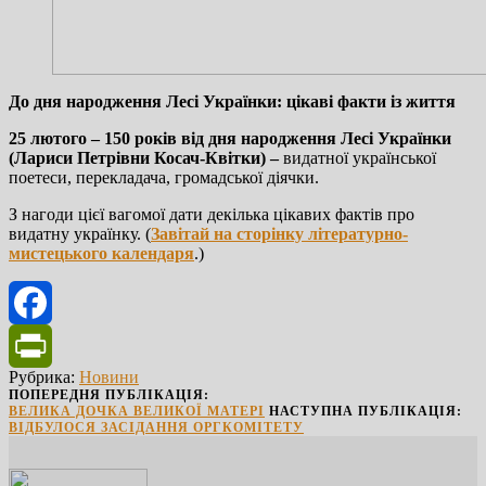
До дня народження Лесі Українки: цікаві факти із життя
25 лютого – 150 років від дня народження Лесі Українки
(Лариси Петрівни Косач-​Квітки)
–
видатної української
поетеси, перекладача, громадської діячки.
З нагоди цієї вагомої дати декілька цікавих фактів про
видатну українку. (
Завітай на сторінку літературно-
мистецького календаря
.)
Facebook
Рубрика:
Новини
PrintFriendly
ПОПЕРЕДНЯ ПУБЛІКАЦІЯ:
ВЕЛИКА ДОЧКА ВЕЛИКОЇ МАТЕРІ
НАСТУПНА ПУБЛІКАЦІЯ:
ВІДБУЛОСЯ ЗАСІДАННЯ ОРГКОМІТЕТУ