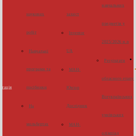
навчальних
наукових
захист
предметів у
робіт
Inventor
2025/2026 н.р
UA
Навчальні
Результати
програми та
МАН-
обласного етапу
стація
посібники
Юніор
Всеукраїнських
Дослідник
На
учнівських
мольбертах
МАН-
олімпіад