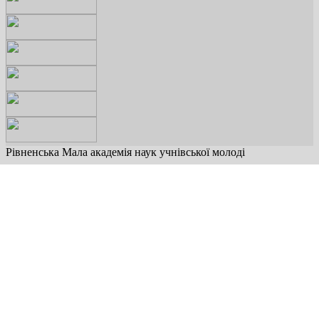
Рівненська Мала академія наук учнівської молоді