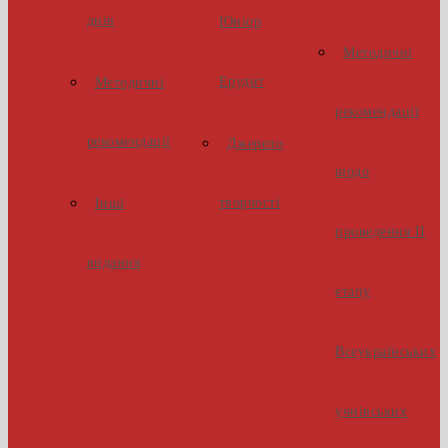
днів
Юніор
Методичні
Ерудит
Методичні
рекомендації
рекомендації
Джерело
щодо
творчості
Інші
проведення ІІ
видання
етапу
Всеукраїнських
учнівських