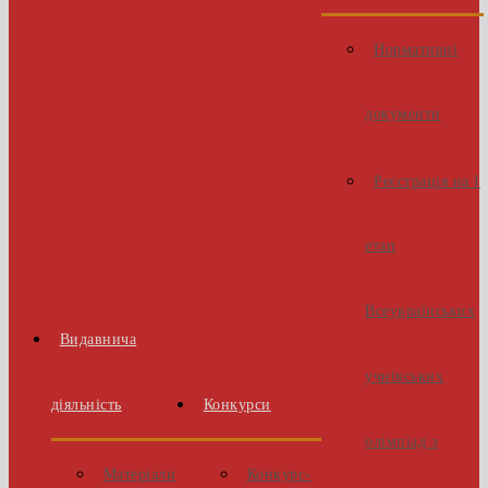
Нормативні
документи
Реєстрація на І
етап
Всеукраїнських
Видавнича
учнівських
діяльність
Конкурси
олімпіад з
Матеріали
Конкурс-