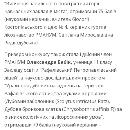
“Вивчення запиленості повітря території
навчальних закладів міста”, отримавши 75 балів
(науковий керівник, вчитель біології
Костопільського ліцею № 4, керівник гуртка
лісознавство РМАНУМ, Світлана Мирославівна
Редкодубська).
Призером конкурсу також стала і дійсний член
РМАНУМ
Олександра Бабік,
учениця 11 класу
Закладу освіти “Рафалівський Петропавлівський
ліцей”, з науково-дослідницьким проектом
“Ураження дубових насаджень на території
Рафалівського лісництва жуками-короїдами
(Дубовий заболонник (Scolytus intricatus Ratz),
Дубова бронзова златка (Chrysobothris affinis F)) за
різних екологічних та лісорослинних умов”,
отримавши 79 балів (науковий керівник –