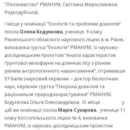
“Лісознавство” РМАНУМ, Світлана Мирославівна
Редкодубська).
І місце у номінації “Екологія та проблеми довкілля”
посіла
Олена Бєдункова
, учениця 9 класу
Рівненського обласного наукового ліцею в м. Рівне,
вихованка гуртка “Екологія” РМАНУМ, із науково-
дослідницьким проєктом “Аналіз характеристик
ґрунтової мезофауни на ділянках лісу з різним
рівнем антропогенного навантаження”, отримавши
97 балів (науковий керівник – доктор біологічних
наук, керівник гуртка “Охорона довкілля та
раціональне природокористування” РМАНУМ,
Бєдункова Ольга Олександрівна. ІІІ місце у
цій же номінації посіла
Марія Сухарєва
, учениця 11
класу Костопільського ліцею № 4, вихованка
РМАНУМ, із науково-дослідницьким проектом