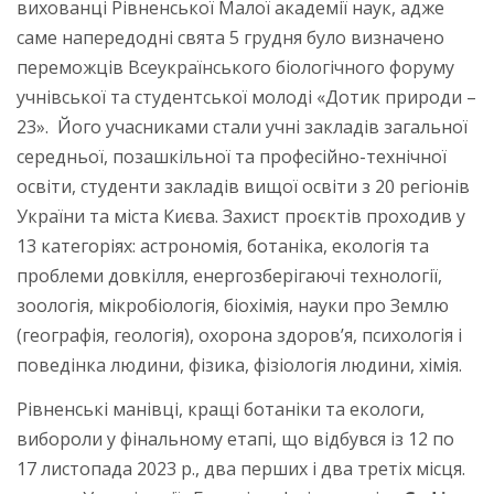
вихованці Рівненської Малої академії наук, адже
саме напередодні свята 5 грудня було визначено
переможців Всеукраїнського біологічного форуму
учнівської та студентської молоді «Дотик природи –
23». Його учасниками стали учні закладів загальної
середньої, позашкільної та професійно-технічної
освіти, студенти закладів вищої освіти з 20 регіонів
України та міста Києва. Захист проєктів проходив у
13 категоріях: астрономія, ботаніка, екологія та
проблеми довкілля, енергозберігаючі технології,
зоологія, мікробіологія, біохімія, науки про Землю
(географія, геологія), охорона здоров’я, психологія і
поведінка людини, фізика, фізіологія людини, хімія.
Рівненські манівці, кращі ботаніки та екологи,
вибороли у фінальному етапі, що відбувся із 12 по
17 листопада 2023 р., два перших і два третіх місця.