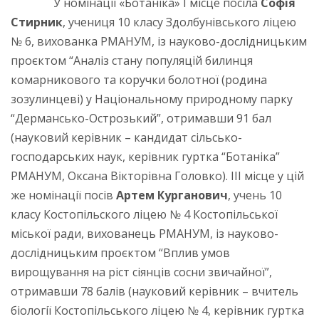
У номінації «Ботаніка» І місце посіла
Софія
Стирник
, учениця 10 класу Здолбунівського ліцею
№ 6, вихованка РМАНУМ, із науково-дослідницьким
проєктом “Аналіз стану популяцій билинця
комарникового та коручки болотної (родина
зозулинцеві) у Національному природному парку
“Дермансько-Острозький”, отримавши 91 бал
(науковий керівник – кандидат сільсько-
господарських наук, керівник гуртка “Ботаніка”
РМАНУМ, Оксана Вікторівна Головко). ІІІ місце у цій
же номінації посів
Артем Курганович
, учень 10
класу Костопільского ліцею № 4 Костопільської
міської ради, вихованець РМАНУМ, із науково-
дослідницьким проєктом “Вплив умов
вирощування на ріст сіянців сосни звичайної”,
отримавши 78 балів (науковий керівник – вчитель
біології Костопільського ліцею № 4, керівник гуртка