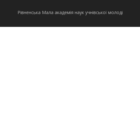
Рівненська Мала академія наук учнівської молоді