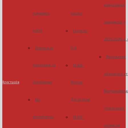
навчальних
наукових
захист
предметів у
робіт
Inventor
2025/2026 н.
UA
Навчальні
Результати
програми та
МАН-
обласного ет
Атестація
посібники
Юніор
Всеукраїнсь
Дослідник
На
учнівських
мольбертах
МАН-
олімпіад