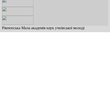
Рівненська Мала академія наук учнівської молоді