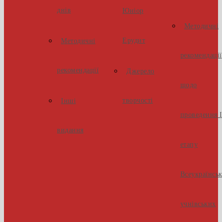
днів
Юніор
Методичні
Ерудит
Методичні
рекомендації
рекомендації
Джерело
щодо
творчості
Інші
проведення І
видання
етапу
Всеукраїнсь
учнівських