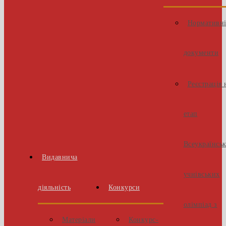
Нормативн
документи
Реєстрація 
етап
Всеукраїнсь
Видавнича
учнівських
діяльність
Конкурси
олімпіад з
Матеріали
Конкурс-