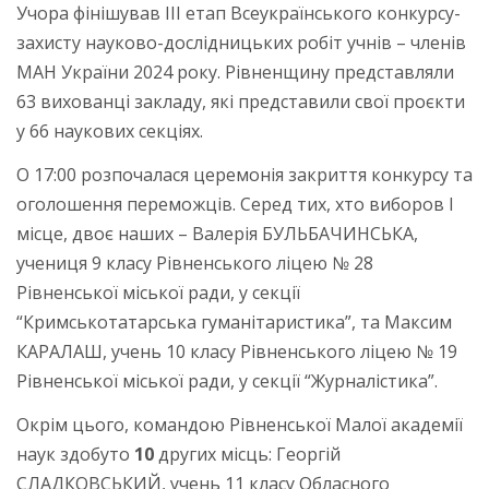
Учора фінішував ІІІ етап Всеукраїнського конкурсу-
захисту науково-дослідницьких робіт учнів – членів
МАН України 2024 року. Рівненщину представляли
63 вихованці закладу, які представили свої проєкти
у 66 наукових секціях.
О 17:00 розпочалася церемонія закриття конкурсу та
оголошення переможців. Серед тих, хто виборов І
місце, двоє наших – Валерія БУЛЬБАЧИНСЬКА,
учениця 9 класу Рівненського ліцею № 28
Рівненської міської ради, у секції
“Кримськотатарська гуманітаристика”, та Максим
КАРАЛАШ, учень 10 класу Рівненського ліцею № 19
Рівненської міської ради, у секції “Журналістика”.
Окрім цього, командою Рівненської Малої академії
наук здобуто
10
других місць: Георгій
СЛАДКОВСЬКИЙ,
учень 11 класу Обласного