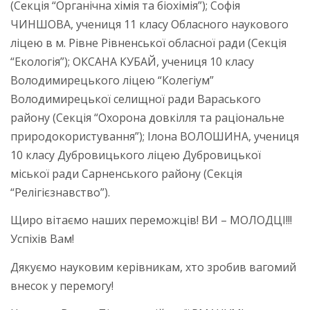
(Секція “Органічна хімія та біохімія”); Софія
ЧИНШОВА, учениця 11 класу Обласного наукового
ліцею в м. Рівне Рівненської обласної ради (Секція
“Екологія”); ОКСАНА КУБАЙ, учениця 10 класу
Володимирецького ліцею “Колегіум”
Володимирецької селищної ради Вараського
району (Секція “Охорона довкілля та раціональне
природокористування”); Ілона ВОЛОШИНА, учениця
10 класу Дубровицького ліцею Дубровицької
міської ради Сарненського району (Секція
“Релігієзнавство”).
Щиро вітаємо наших переможців! ВИ – МОЛОДЦІ!!!
Успіхів Вам!
Дякуємо науковим керівникам, хто зробив вагомий
внесок у перемогу!