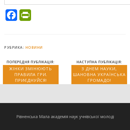
Facebook
PrintFriendly
РУБРИКА:
НОВИНИ
ПОПЕРЕДНЯ ПУБЛІКАЦІЯ:
НАСТУПНА ПУБЛІКАЦІЯ:
ЖІНКИ ЗМІНЮЮТЬ
З ДНЕМ НАУКИ,
ПРАВИЛА ГРИ.
ШАНОВНА УКРАЇНСЬКА
ПРИЄДНУЙСЯ!
ГРОМАДО!
Рівненська Мала академія наук учнівської молоді