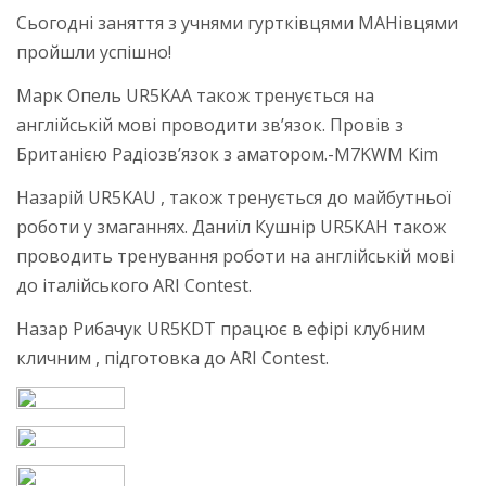
Сьогодні заняття з учнями гуртківцями МАНівцями
пройшли успішно!
Марк Опель UR5KAA також тренується на
англійській мові проводити зв’язок. Провів з
Британією Радіозв’язок з аматором.-M7KWM Kim
Назарій UR5KAU , також тренується до майбутньої
роботи у змаганнях. Даниїл Кушнір UR5KAH також
проводить тренування роботи на англійській мові
до італійського ARI Contest.
Назар Рибачук UR5KDT працює в ефірі клубним
кличним , підготовка до ARI Contest.