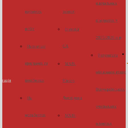
навчальних
наукових
захист
предметів у
робіт
Inventor
2025/2026 н.р
UA
Навчальні
Результати
програми та
МАН-
обласного етапу
стація
посібники
Юніор
Всеукраїнських
Дослідник
На
учнівських
мольбертах
МАН-
олімпіад