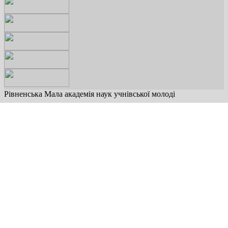
Рівненська Мала академія наук учнівської молоді