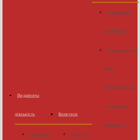
Нормативні
документи
Реєстрація на І
етап
Всеукраїнських
Видавнича
учнівських
діяльність
Конкурси
олімпіад з
Матеріали
Конкурс-