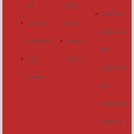
днів
Юніор
Методичні
Ерудит
Методичні
рекомендації
рекомендації
Джерело
щодо
творчості
Інші
проведення ІІ
видання
етапу
Всеукраїнських
учнівських