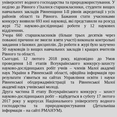
університет водного господарства та природокористування. У
неділю до Рівного з’їхалися старшокласники, студе
нти вищих
навчальних закладів Рівненщини І-ІІ рівнів акредитації з усіх
районів області та Рівного. Бажання стати учасниками
конкурсу виявили 693 юні науковці, які представили на розсуд
журі 752 науково-дослідницькі роботи у 12 наукових
відділеннях.
Учора 660 старшокласників (більше трьох десятків через
поважні причини не змогли взяти участі) виконали контрольні
завдання з базових дисциплін. До роботи в журі було залучено
50 науковців із вищих навчальних закладів і кращих вчителів
Рівного та області.
Сьогодні. 12 лютого 2018 року, відповідно до Умов
проведення І-ІІ етапів Всеукраїнського конкурсу-захисту
науково-дослідницьких робіт учнів – членів Малої академії
наук України в Рівненській області, офіційна інформація про
результати з’явиться на сайтах Управління освіти і науки
Рівненської облдержадміністрації та Рівненської Малої
академії наук учнівської молоді.
Друга частина ІІ етапу Всеукраїнського конкурсу – захист
науково-дослідницьких робіт – відбудеться в суботу 17 лютого
2017 року у корпусах Національного університету водного
господарства та природокористування (Детальніша
інформація – на сайті РМАНУМ).