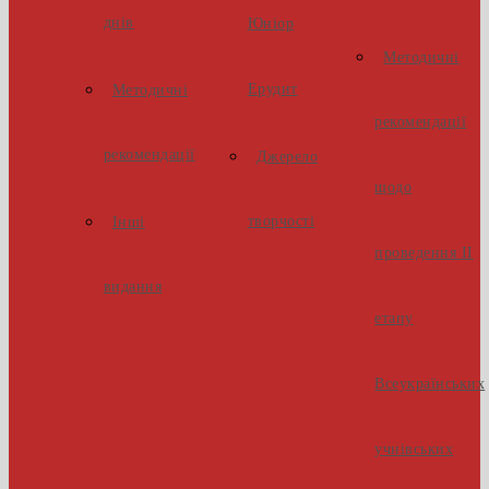
днів
Юніор
Методичні
Ерудит
Методичні
рекомендації
рекомендації
Джерело
щодо
творчості
Інші
проведення ІІ
видання
етапу
Всеукраїнських
учнівських