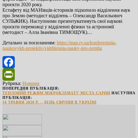
проєкти 2020 року.
Естафету від МАНівців-істориків підхопило відділення наук
про Землю (методист відділень – Олександр Васильович
СУЛЬЖИК). Наступними презентуватимуть свої наукові
проєкти переможці у відділенні фізики та астрономії
(методист – Алла Іванівна ТИМОЩУК)…
Детально за посиланням:
https://man.rv.ua/konferentsiia-
naukovykh-proiektiv/viddilennia-nauky-pro-zemliu
Facebook
Рубрика:
Новини
PrintFriendly
ПОПЕРЕДНЯ ПУБЛІКАЦІЯ:
ТЕПЛОВИЙ РЕЖИМ МІКРОКЛІМАТУ МІСТА САРНИ
НАСТУПНА
ПУБЛІКАЦІЯ:
16 ТРАВНЯ 2020 Р. – ДЕНЬ ЄВРОПИ В УКРАЇНІ