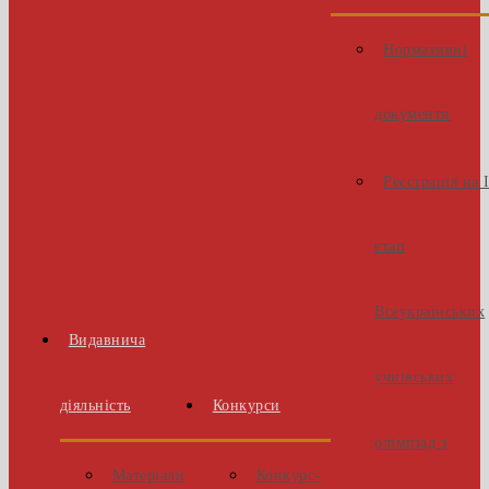
Нормативні
документи
Реєстрація на 
етап
Всеукраїнських
Видавнича
учнівських
діяльність
Конкурси
олімпіад з
Матеріали
Конкурс-