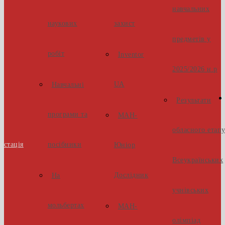
навчальних
наукових
захист
предметів у
робіт
Inventor
2025/2026 н.р
UA
Навчальні
Результати
програми та
МАН-
обласного етап
естація
посібники
Юніор
Всеукраїнських
Дослідник
На
учнівських
мольбертах
МАН-
олімпіад