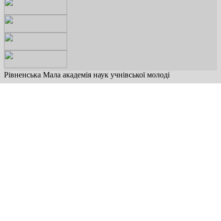
Рівненська Мала академія наук учнівської молоді