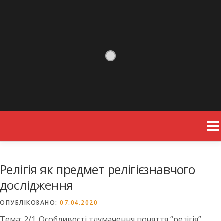
Skip to content
Men
Релігія як предмет релігієзнавчого
дослідження
ОПУБЛІКОВАНО:
07.04.2020
Тема: 2/1. Особливості тлумачення поняття “релігія”.