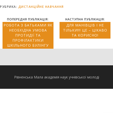
РУБРИКА:
ДИСТАНЦІЙНЕ НАВЧАННЯ
ПОПЕРЕДНЯ ПУБЛІКАЦІЯ:
НАСТУПНА ПУБЛІКАЦІЯ:
РОБОТА З БАТЬКАМИ ЯК
ДЛЯ МАНІВЦІВ І НЕ
НЕОБХІДНА УМОВА
ТІЛЬКИ!!! ЦЕ – ЦІКАВО
ПРОТИДІЇ ТА
ТА КОРИСНО!
ПРОФІЛАКТИКИ
ШКІЛЬНОГО БУЛІНГУ
Рівненська Мала академія наук учнівської молоді