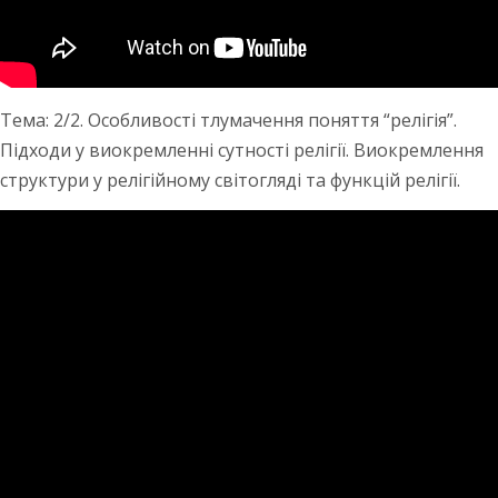
Тема: 2/2. Особливості тлумачення поняття “релігія”.
Підходи у виокремленні сутності релігії. Виокремлення
структури у релігійному світогляді та функцій релігії.