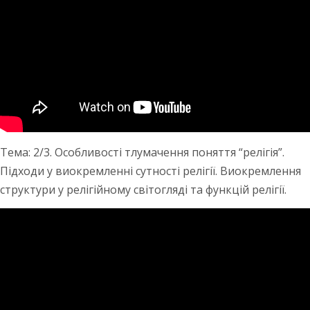
Тема: 2/3. Особливості тлумачення поняття “релігія”.
Підходи у виокремленні сутності релігії. Виокремлення
структури у релігійному світогляді та функцій релігії.