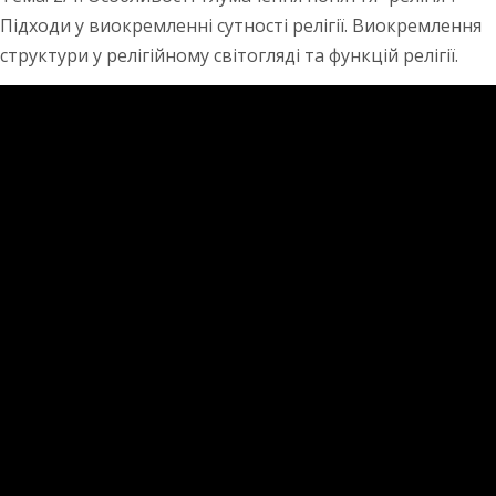
Підходи у виокремленні сутності релігії. Виокремлення
структури у релігійному світогляді та функцій релігії.