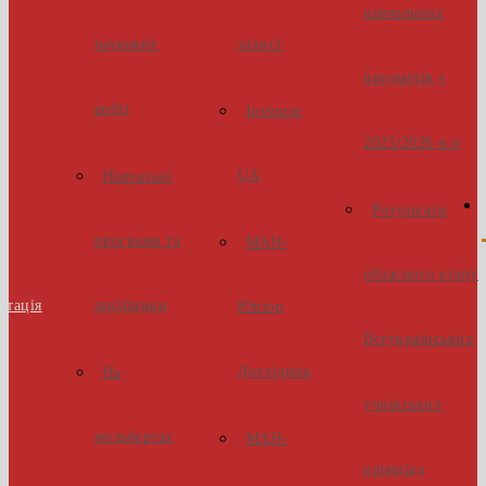
навчальних
наукових
захист
предметів у
робіт
Inventor
2025/2026 н.р
UA
Навчальні
Результати
програми та
МАН-
обласного етапу
стація
посібники
Юніор
Всеукраїнських
Дослідник
На
учнівських
мольбертах
МАН-
олімпіад