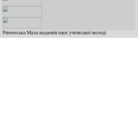
Рівненська Мала академія наук учнівської молоді