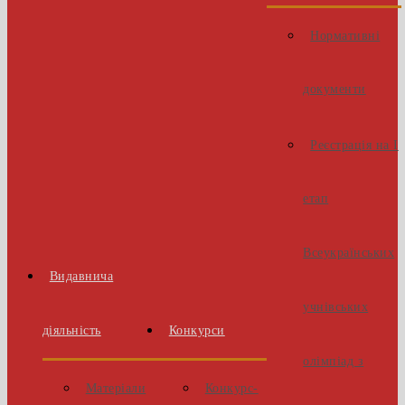
Нормативні
документи
Реєстрація на І
етап
Всеукраїнських
Видавнича
учнівських
діяльність
Конкурси
олімпіад з
Матеріали
Конкурс-