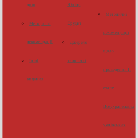
днів
Юніор
Методичні
Ерудит
Методичні
рекомендації
рекомендації
Джерело
щодо
творчості
Інші
проведення ІІ
видання
етапу
Всеукраїнських
учнівських