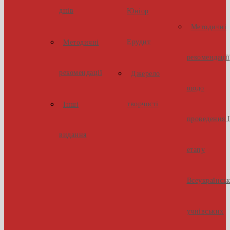
днів
Юніор
Методичні
Ерудит
Методичні
рекомендації
рекомендації
Джерело
щодо
творчості
Інші
проведення І
видання
етапу
Всеукраїнсь
учнівських