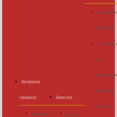
Нормативн
документи
Реєстрація 
етап
Всеукраїнсь
Видавнича
учнівських
діяльність
Конкурси
олімпіад з
Матеріали
Конкурс-