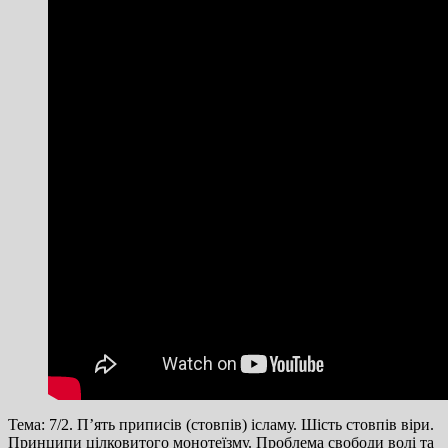
Тема: 7/2. П’ять приписів (стовпів) ісламу. Шість стовпів віри.
Принципи цілковитого монотеїзму. Проблема свободи волі та