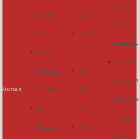
навчальних
наукових
захист
предметів у
робіт
Inventor
2025/2026 н.
UA
Навчальні
Результати
програми та
МАН-
обласного ет
Атестація
посібники
Юніор
Всеукраїнсь
Дослідник
На
учнівських
мольбертах
МАН-
олімпіад