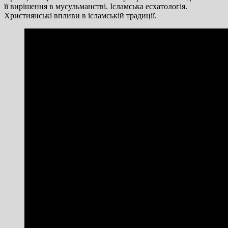
її вирішення в мусульманстві. Ісламська есхатологія.
Християнські впливи в ісламській традиції.