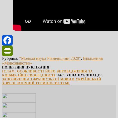
Facebook
Рубрика:
"Молода наука Рівненщини 2020"
,
Відділення
PrintFriendly
«Мовознавство»
ПОПЕРЕДНЯ ПУБЛІКАЦІЯ:
ІСЛАМ: ОСОБЛИВОСТІ ЙОГО ВПРОВАДЖЕННЯ ТА
КОНФЕСІЙНІ СВОЄРІДНОСТІ
НАСТУПНА ПУБЛІКАЦІЯ:
ЗАПОЗИЧЕННЯ З ФРАНЦУЗЬКОЇ МОВИ В УКРАЇНСЬКІЙ
ХОРЕОГРАФІЧНІЙ ТЕРМІНОСИСТЕМІ