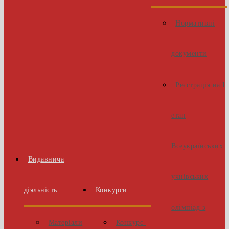
Нормативні
документи
Реєстрація на І
етап
Всеукраїнських
Видавнича
учнівських
діяльність
Конкурси
олімпіад з
Матеріали
Конкурс-