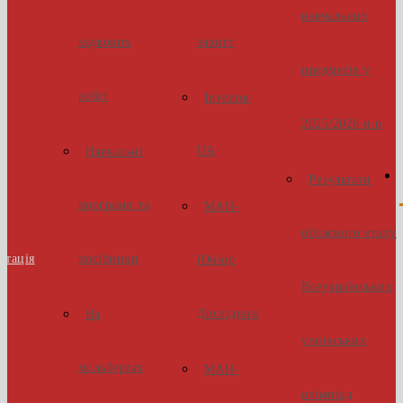
навчальних
наукових
захист
предметів у
робіт
Inventor
2025/2026 н.р
UA
Навчальні
Результати
програми та
МАН-
обласного етапу
стація
посібники
Юніор
Всеукраїнських
Дослідник
На
учнівських
мольбертах
МАН-
олімпіад