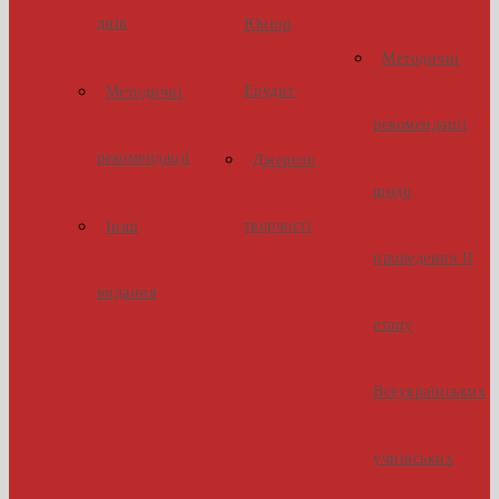
днів
Юніор
Методичні
Ерудит
Методичні
рекомендації
рекомендації
Джерело
щодо
творчості
Інші
проведення ІІ
видання
етапу
Всеукраїнських
учнівських