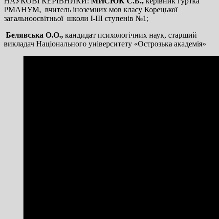
НАУКОВІ КЕРІВНИКИ:
МИСЮК С.Б.,
керівник гуртка
РМАНУМ, вчитель іноземних мов класу Корецької
загальноосвітньої школи І-ІІІ ступенів №1;
Белявська О.О.,
кандидат психологічних наук, старший
викладач Національного університету «Острозька академія»