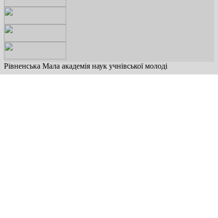
Рівненська Мала академія наук учнівської молоді