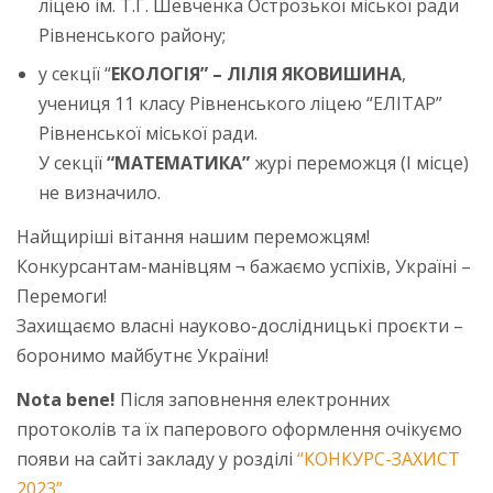
ліцею ім. Т.Г. Шевченка Острозької міської ради
Рівненського району;
у секції “
ЕКОЛОГІЯ” – ЛІЛІЯ ЯКОВИШИНА
,
учениця 11 класу Рівненського ліцею “ЕЛІТАР”
Рівненської міської ради.
У секції
“МАТЕМАТИКА”
журі переможця (І місце)
не визначило.
Найщиріші вітання нашим переможцям!
Конкурсантам-манівцям ¬ бажаємо успіхів, Україні –
Перемоги!
Захищаємо власні науково-дослідницькі проєкти –
боронимо майбутнє України!
Nota bene!
Після заповнення електронних
протоколів та їх паперового оформлення очікуємо
появи на сайті закладу у розділі
“КОНКУРС-ЗАХИСТ
2023”
.