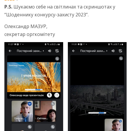
P.S.
Шукаємо себе на світлинах та скриншотах у
“Шоденнику конкурсу-захисту 2023”.
Олександр МАЗУР,
секретар оргкомітету