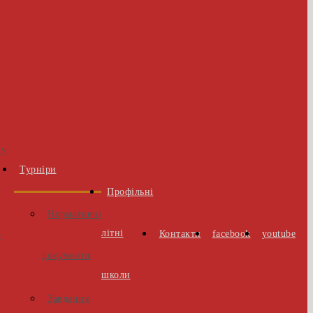
 у
Турніри
Профільні
Нормативні
літні
Контакти
facebook
youtube
о
документи
школи
Завдання