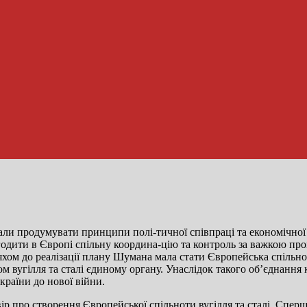
чали продумувати принципи полі-тичної співпраці та економічної
одити в Європі спільну координа-цію та контроль за важкою пр
яхом до реалізації плану Шумана мала стати Європейська спільно
 вугілля та сталі єдиному органу. Унаслідок такого об’єднання 
країни до нової війни.
ір про створення Європейської спільноти вугілля та сталі. Сперш