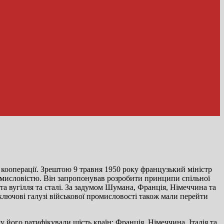
 кооперації. Зрештою 9 травня 1950 року французький міністр
омисловістю. Він запропонував розробити принципи спільної
та вугілля та сталі. За задумом Шумана, Франція, Німеччина та
ключові галузі військової промисловості також мали перейти
у його ратифікували шість країн: Франція, Німеччина, Італія та