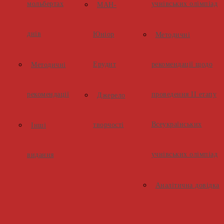
мольбертах
учнівських олімпіад
МАН-
днів
Юніор
Методичні
Ерудит
рекомендації щодо
Методичні
рекомендації
проведення ІІ етапу
Джерело
Всеукраїнських
творчості
Інші
учнівських олімпіад
видання
Аналітична довідка