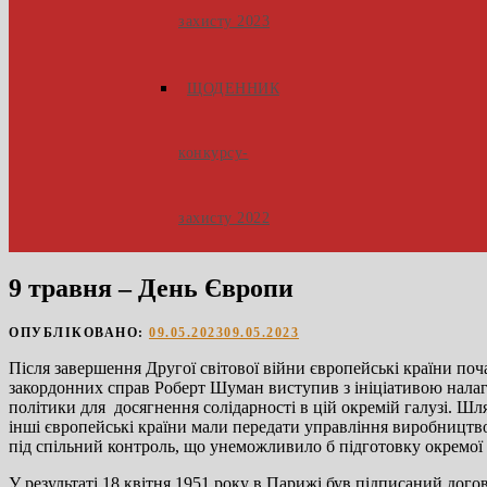
захисту 2023
ЩОДЕННИК
конкурсу-
захисту 2022
9 травня – День Європи
ОПУБЛІКОВАНО:
09.05.2023
09.05.2023
Після завершення Другої світової війни європейські країни по
закордонних справ Роберт Шуман виступив з ініціативою налаг
політики для досягнення солідарності в цій окремій галузі. Шл
інші європейські країни мали передати управління виробництвом
під спільний контроль, що унеможливило б підготовку окремої 
У результаті 18 квітня 1951 року в Парижі був підписаний догов