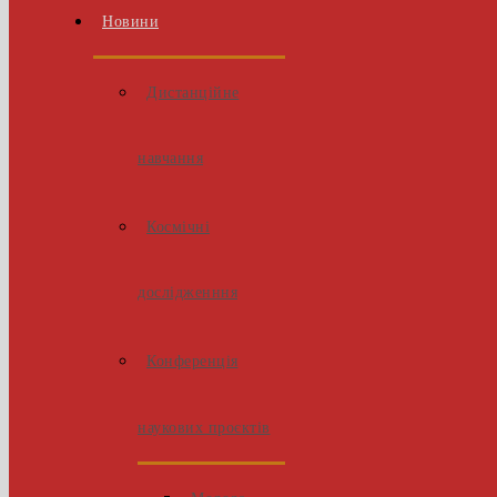
Новини
Дистанційне
навчання
Космічні
дослідженння
Конференція
наукових проєктів