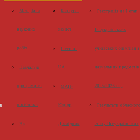
Матеріали
Конкурс-
Реєстрація на І етап
наукових
захист
Всеукраїнських
робіт
учнівських олімпіад з
Inventor
UA
навчальних предметів
Навчальні
програми та
2025/2026 н.р
МАН-
я
посібники
Юніор
Результати обласног
Дослідник
етапу Всеукраїнських
На