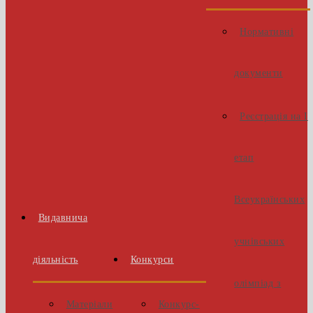
Нормативні
документи
Реєстрація на І
етап
Всеукраїнських
Видавнича
учнівських
діяльність
Конкурси
олімпіад з
Матеріали
Конкурс-