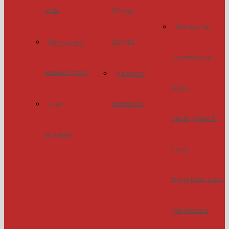
днів
Юніор
Методичні
Ерудит
Методичні
рекомендації
рекомендації
Джерело
щодо
творчості
Інші
проведення ІІ
видання
етапу
Всеукраїнських
учнівських