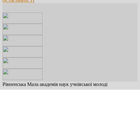
ОСОБЛИВОСТІ
Рівненська Мала академія наук учнівської молоді