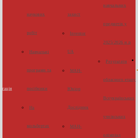
навчальних
наукових
захист
предметів у
робіт
Inventor
2025/2026 н.р
UA
Навчальні
Результати
програми та
МАН-
обласного етапу
стація
посібники
Юніор
Всеукраїнських
Дослідник
На
учнівських
мольбертах
МАН-
олімпіад