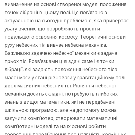
визначення на основі створеної моделі положення
точок лібрації в цьому полі. Це пов’язано з
актуальною на сьогодні проблемою, яка привертає
увагу вчених, що розробляють проекти
подальшого освоєння космосу. Теоретичні основи
руху небесних тіл вивчає небесна механіка.
Важливою задачею небесної механіки є задача
трьох тіл. Розв’язками цієї здачі саме і є точки
лібрації, які задають положення небесного тіла
малої маси у стані рівноваги у гравітаційному полі
двох масивних небесних тіл. Рівняння небесної
механіки досить складні, потребують глибоких
знань з вищої математики, які не передбачені
шкільною програмою, але на допомогу можна
залучити комп’ютер, створювати математичні
комп’ютерні моделі та на їх основі робити
теоретичні передбачення про наявність космічних