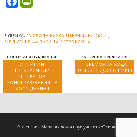
Facebook
PrintFriendly
РУБРИКА:
"МОЛОДА НАУКА РІВНЕНЩИНИ 2024"
,
ВІДДІЛЕННЯ «ФІЗИКИ ТА АСТРОНОМІЇ»
ПОПЕРЕДНЯ ПУБЛІКАЦІЯ:
НАСТУПНА ПУБЛІКАЦІЯ:
ЛІНІЙНИЙ
ПЕРЕМОЖНА ХОДА
ЕЛЕКТРИЧНИЙ
ЮНІОРІВ-ДОСЛІДНИКІВ
ГЕНЕРАТОР:
КОНСТРУЮВАННЯ ТА
ДОСЛІДЖЕННЯ
Рівненська Мала академія наук учнівської молоді