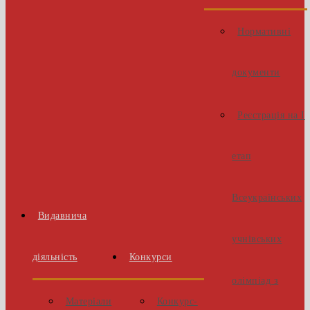
Нормативні
документи
Реєстрація на І
етап
Всеукраїнських
Видавнича
учнівських
діяльність
Конкурси
олімпіад з
Матеріали
Конкурс-