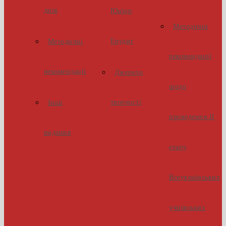
днів
Юніор
Методичні
Ерудит
Методичні
рекомендації
рекомендації
Джерело
щодо
творчості
Інші
проведення ІІ
видання
етапу
Всеукраїнських
учнівських