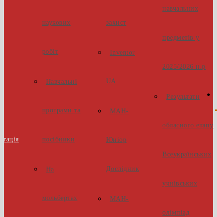
навчальних
наукових
захист
предметів у
робіт
Inventor
2025/2026 н.р
UA
Навчальні
Результати
програми та
МАН-
обласного етапу
стація
посібники
Юніор
Всеукраїнських
Дослідник
На
учнівських
мольбертах
МАН-
олімпіад