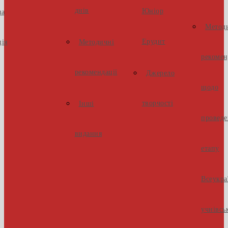
днів
Юніор
на
Метод
Ерудит
ія
Методичні
рекомен
рекомендації
Джерело
щодо
творчості
Інші
проведе
видання
етапу
Всеукра
учнівсь