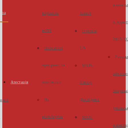
навчаль
аза
наукових
захист
предмет
робіт
Inventor
2025/20
UA
Навчальні
Резуль
програми та
МАН-
обласно
Атестація
посібники
Юніор
Всеукра
Дослідник
На
тичні
учнівсь
мольбертах
и
МАН-
олімпіа