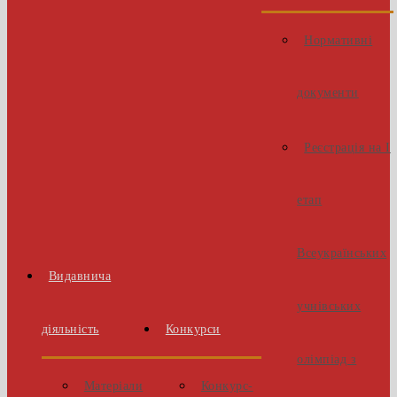
Нормативні
документи
Реєстрація на І
етап
Всеукраїнських
Видавнича
учнівських
діяльність
Конкурси
олімпіад з
Матеріали
Конкурс-