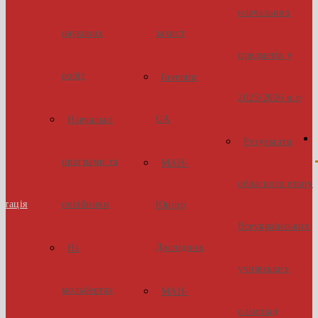
навчальних
наукових
захист
предметів у
робіт
Inventor
2025/2026 н.р
UA
Навчальні
Результати
програми та
МАН-
обласного етапу
стація
посібники
Юніор
Всеукраїнських
Дослідник
На
учнівських
мольбертах
МАН-
олімпіад