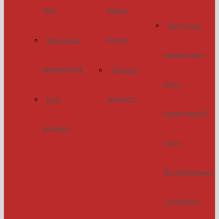
днів
Юніор
Методичні
Ерудит
Методичні
рекомендації
рекомендації
Джерело
щодо
творчості
Інші
проведення ІІ
видання
етапу
Всеукраїнських
учнівських