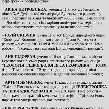
фермерських господарствах “;
–
АРІНА ПЕТРОВСЬКА
, учениця 11 класу Дубенського
ліцею № 6 Дубенської міської ради Дубенського району, – у
секції
“органічна хімія та біохімія”
–93,63 бала. Тема роботи
– “Дослідження процесів старіння полімерних матеріалів на
основі полістирену, поліпропілену та полікарбонату”;
–
ЮРІЙ СКІБЧИК
, учень 11 класу Володимирецького ліцею
“Колегіум” Володимирецької селищної ради Вараського
району, – у секції
“ІСТОРІЯ УКРАЇНИ”
– 95,56 бала. Тема
роботи – “Голокост на території Володимирецької громади”;
–
АНЯ ПІДОРВАН
, учениця 10 класу Глиннівського ліцею
Березівської сільської ради Сарненського району, – у секції
“ГЕОЛОГІЯ, ГІДРОГЕОЛОГІЯ ТА ГЕОФІЗИКА”
– 100,00
балів. Тема роботи – “Візуалізація просторової динаміки
розробки базальтових кар’єрів за даними космічної зйомки”;
–
АРТЕМ ЯРМОЛЮК
, учень 11 класу Рівненського ліцею
“Елітар” Рівненської міської ради, – у секції
“ЕЛЕКТРОНІКА
ТА ПРИЛАДОБУДУВАННЯ”
– 92,36 бала. Тема роботи –
“Програмно-апаратний комплекс ідентифікації фізіологічних
параметрів ультразвукової діагностики”;
–
ВІКТОРІЯ ДУДЯК
, учениця 10 класу Рівненського ліцею