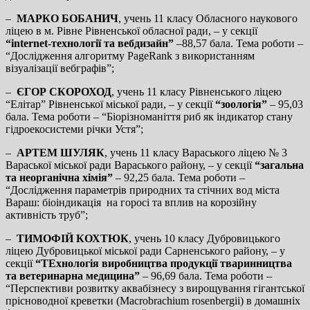
–
МАРКО БОБАНИЧ
, учень 11 класу Обласного наукового
ліцею в м. Рівне Рівненської обласної ради, – у секції
“internet-технології та вебдизайн”
–88,57 бала. Тема роботи –
“Дослідження алгоритму PageRank з використанням
візуалізації вебграфів”;
–
ЄГОР СКОРОХОД
, учень 11 класу Рівненського ліцею
“Елітар” Рівненської міської ради, – у секції
“зоологія”
– 95,03
бала. Тема роботи – “Біорізноманіття риб як індикатор стану
гідроекосистеми річки Устя”;
–
АРТЕМ ШУЛЯК
, учень 11 класу Вараського ліцею № 3
Вараської міської ради Вараського району, – у секції
“загальна
та неорганічна хімія”
– 92,25 бала. Тема роботи –
“Дослідження параметрів природних та стічних вод міста
Вараш: біоіндикація на горосі та вплив на корозійну
активність труб”;
–
ТИМОФІЙ КОХТЮК
, учень 10 класу Дубровицького
ліцею Дубровицької міської ради Сарненського району, – у
секції
“ТЕхнологія виробництва продукції тваринництва
та ветеринарна медицина”
– 96,69 бала. Тема роботи –
“Перспективи розвитку аквабізнесу з вирощування гігантської
прісноводної креветки (Macrobrachium rosenbergii) в домашніх