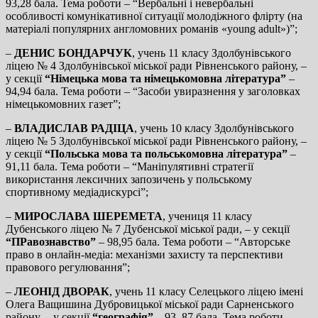
93,28 бала. Тема роботи – “Вербальні і невербальні
особливості комунікативної ситуації молодіжного флірту (на
матеріалі популярних англомовних романів «young adult»)”;
–
ДЕНИС БОНДАРЧУК
, учень 11 класу Здолбунівського
ліцею № 4 Здолбунівської міської ради Рівненського району, –
у секції
“Німецька мова та німецькомовна література”
–
94,94 бала. Тема роботи – “Засоби увиразнення у заголовках
німецькомовних газет”;
–
ВЛАДИСЛАВ РАДІЦА
, учень 10 класу Здолбунівського
ліцею № 5 Здолбунівської міської ради Рівненського району, –
у секції
“Польська мова та польськомовна література”
–
91,11 бала. Тема роботи – “Маніпулятивні стратегії
використання лексичних запозичень у польському
спортивному медіадискурсі”;
–
МИРОСЛАВА ШЕРЕМЕТА
, учениця 11 класу
Дубенського ліцею № 7 Дубенської міської ради, – у секції
“ПРавознавство”
– 98,95 бала. Тема роботи – “Авторське
право в онлайн-медіа: механізми захисту та перспективи
правового регулювання”;
–
ЛЕОНІД ДВОРАК
, учень 11 класу Селецького ліцею імені
Олега Ващишина Дубровицької міської ради Сарненського
району, – у секції
“географія”
– 93, 87 бала. Тема роботи –