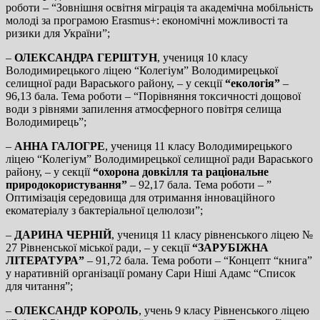
роботи – “Зовнішня освітня міграція та академічна мобільність
молоді за програмою Erasmus+: економічні можливості та
ризики для України”;
–
ОЛЕКСАНДРА ГЕРШТУН
, учениця 10 класу
Володимирецького ліцею “Колегіум” Володимирецької
селищної ради Вараського району, – у секції
“екологія”
–
96,13 бала. Тема роботи – “Порівняння токсичності дощової
води з рівнями запилення атмосферного повітря селища
Володимирець”;
–
АННА ГАЛОГРЕ
, учениця 11 класу Володимирецького
ліцею “Колегіум” Володимирецької селищної ради Вараського
району, – у секції
“охорона довкілля та раціональне
природокористування”
– 92,17 бала. Тема роботи – ”
Оптимізація середовища для отримання інноваційного
екоматеріалу з бактеріальної целюлози”;
–
ДАРИНА ЧЕРНІЙ
, учениця 11 класу рівненського ліцею №
27 Рівненської міської ради, – у секції
“ЗАРУБІЖНА
ЛІТЕРАТУРА”
– 91,72 бала. Тема роботи – “Концепт “книга”
у наративній організації роману Сари Ніші Адамс “Список
для читання”;
–
ОЛЕКСАНДР КОРОЛЬ
, учень 9 класу Рівненського ліцею