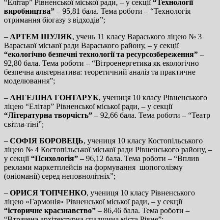
“Елітар” Рівненської міської ради, – у секції
“Технології
виробництва”
– 95,81 бала. Тема роботи – “Технологія
отримання біогазу з відходів”;
–
АРТЕМ ШУЛЯК
, учень 11 класу Вараського ліцею № 3
Вараської міської ради Вараського району, – у секції
“екологічно безпечні технології та ресурсозбереження”
–
92,80 бала. Тема роботи – “Вітроенергетика як екологічно
безпечна альтернатива: теоретичний аналіз та практичне
моделювання”;
–
АНГЕЛІНА ГОНТАРУК
, учениця 10 класу Рівненського
ліцею “Елітар” Рівненської міської ради, – у секції
“Літературна творчість”
– 92,66 бала. Тема роботи – “Театр
світла-тіні”;
–
СОФІЯ БОРОВЕЦЬ
, учениця 10 класу Костопільського
ліцею № 4 Костопільської міської ради Рівненського району, –
у секції
“Психологія” –
96,12 бала. Тема роботи – “Вплив
реклами маркетплейсів на формування шопоголізму
(оніоманії) серед неповнолітніх”;
–
ОРИСЯ ТОПЧЕНКО
, учениця 10 класу Рівненського
ліцею «Гармонія» Рівненської міської ради, – у секції
“історичне краєзнавство”
– 86,46 бала. Тема роботи –
“Втрачена архітектурна спадщина міста Рівне”;