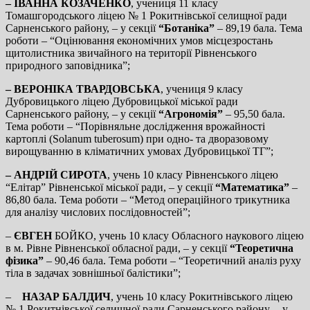
– ІВАННА КОЗАЧЕНКО
, учениця 11 класу
Томашгородського ліцею № 1 Рокитнівської селищної ради
Сарненського району, – у секції
“Ботаніка”
– 89,19 бала. Тема
роботи – “Оцінювання економічних умов місцезростань
щитолистника звичайного на території Рівненського
природного заповідника”;
– ВЕРОНІКА ТВАРДОВСЬКА
, учениця 9 класу
Дубровицького ліцею Дубровицької міської ради
Сарненського району, – у секції
“Агрономія”
– 95,50 бала.
Тема роботи – “Порівняльне дослідження врожайності
картоплі (Solanum tuberosum) при одно- та дворазовому
вирощуванню в кліматичних умовах Дубровицької ТГ”;
– АНДРІЙ СИРОТА
, учень 10 класу Рівненського ліцею
“Елітар” Рівненської міської ради, – у секції
“Математика”
–
86,80 бала. Тема роботи – “Метод операційного трикутника
для аналізу числових послідовностей”;
–
ЄВГЕН
БОЙКО, учень 10 класу Обласного наукового ліцею
в м. Рівне Рівненської обласної ради, – у секції
“Теоретична
фізика”
– 90,46 бала. Тема роботи – “Теоретичний аналіз руху
тіла в задачах зовнішньої балістики”;
–
НАЗАР БАЛДИЧ
, учень 10 класу Рокитнівського ліцею
№ 1 Рокитнівської селищної ради Сарненського району, – у