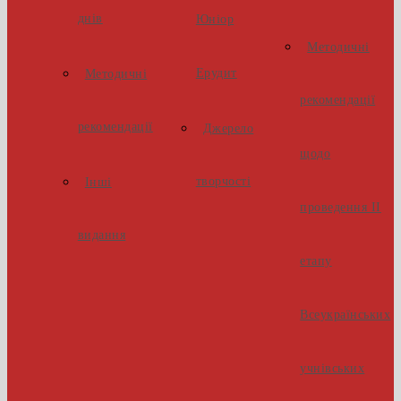
днів
Юніор
Методичні
Ерудит
Методичні
рекомендації
рекомендації
Джерело
щодо
творчості
Інші
проведення ІІ
видання
етапу
Всеукраїнських
учнівських