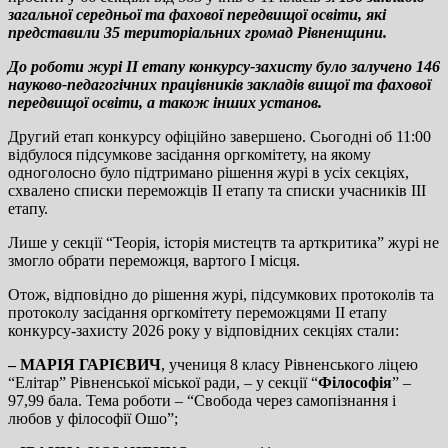
загальної середньої та фахової передвищої освіти, які
представили
35
територіальних громад Рівненщини.
До роботи журі ІІ етапу конкурсу-захисту було залучено 146
науково-педагогічних працівників закладів вищої та фахової
передвищої освіти, а також інших установ.
Другий етап конкурсу офіційно завершено. Сьогодні об 11:00
відбулося підсумкове засідання оргкомітету, на якому
одноголосно було підтримано рішення журі в усіх секціях,
схвалено списки переможців ІІ етапу та списки учасників ІІІ
етапу.
Лише у секції “Теорія, історія мистецтв та арткритика” журі не
змогло обрати переможця, вартого І місця.
Отож, відповідно до рішення журі, підсумкових протоколів та
протоколу засідання оргкомітету переможцями ІІ етапу
конкурсу-захисту 2026 року у відповідних секціях стали:
– МАРІЯ ГАРІЄВИЧ
, учениця 8 класу Рівненського ліцею
“Елітар” Рівненської міської ради, – у секції “
Філософія
” –
97,99 бала. Тема роботи – “Свобода через самопізнання і
любов у філософії Ошо”;