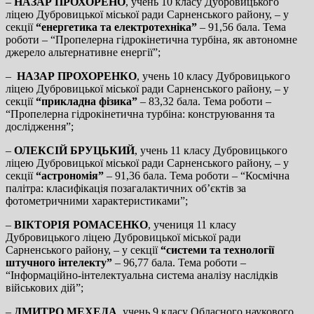
–
НАЗАР ПРОХОРЕНО
, учень 10 класу Дубровицького
ліцею Дубровицької міської ради Сарненського району, – у
секції
“енергетика та електротехніка”
– 91,56 бала. Тема
роботи – “Пропелерна гідрокінетична турбіна, як автономне
джерело альтернативне енергії”;
–
НАЗАР ПРОХОРЕНКО
, учень 10 класу Дубровицького
ліцею Дубровицької міської ради Сарненського району, – у
секції
“прикладна фізика”
– 83,32 бала. Тема роботи –
“Пропелерна гідрокінетична турбіна: конструювання та
дослідження”;
–
ОЛЕКСІЙ БРУЦЬКИЙ
, учень 11 класу Дубровицького
ліцею Дубровицької міської ради Сарненського району, – у
секції
“астрономія”
– 91,36 бала. Тема роботи – “Космічна
палітра: класифікація позагалактичних об’єктів за
фотометричними характеристиками”;
–
ВІКТОРІЯ РОМАСЕНКО
, учениця 11 класу
Дубровицького ліцею Дубровицької міської ради
Сарненського району, – у секції
“системи та технології
штучного інтелекту”
– 96,77 бала. Тема роботи –
“Інформаційно-інтелектуальна система аналізу наслідків
військових дій”;
–
ДМИТРО МЕХЕДА
, учень 9 класу Обласного наукового