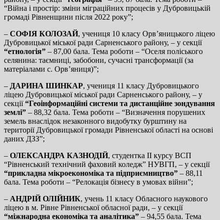
“Війна і простір: зміни міграційних процесів у Дубровицькій
громаді Рівненщини після 2022 року”;
–
СОФІЯ КОЛОЗАЙ
, учениця 10 класу Орв’яницького ліцею
Дубровицької міської ради Сарненського району, – у секції
“етнологія”
– 87,00 бала. Тема роботи – “Оселя поліського
селянина: таємниці, забобони, сучасні трансформації (за
матеріалами с. Орв’яниця)”;
–
ДАРИНА ШИНКАР
, учениця 11 класу Дубровицького
ліцею Дубровицької міської ради Сарненського району, – у
секції
“Геоінформаційні системи та дистанційне зондування
землі”
– 88,32 бала. Тема роботи – “Визначення порушених
земель внаслідок незаконного видобутку бурштину на
території Дубровицької громади Рівненської області на основі
даних ДЗЗ”;
–
ОЛЕКСАНДРА КАЗНОДІЙ
, студентка ІІ курсу ВСП
“Рівненський технічний фаховий коледж” НУВГП, – у секції
“прикладна мікроекономіка та підприємництво”
– 88,11
бала. Тема роботи – “Релокація бізнесу в умовах війни”;
–
АНДРІЙ ОЛІЙНИК
, учень 11 класу Обласного наукового
ліцею в м. Рівне Рівненської обласної ради, – у секції
“міжнародна економіка та аналітика”
– 94,55 бала. Тема