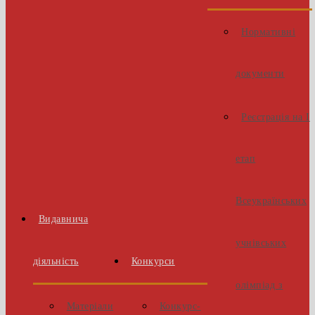
Нормативні
документи
Реєстрація на І
етап
Всеукраїнських
Видавнича
учнівських
діяльність
Конкурси
олімпіад з
Матеріали
Конкурс-