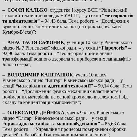
–
СОФІЯ КАЛЬКО
, студентка І курсу ВСП “Рівненський
фаховий технічний коледж НУВГП”, – у секції
“метеорологія
та кліматологія”
– 94,43 бала. Тема роботи – “Дослідження
вулкано-генно- кліматичних загроз (на прикладі вулкану
Кумбре-В’єха)”;
–
АНАСТАСІЯ САФОНИК
, учениця 10 класу Рівненського
ліцею № 7 Рівненської міської ради, – у секції
“Гідрологія”
–
92,96 бала. Тема роботи – “Геоінформаційний аналіз
трансформації водного дзеркала та прибережних ландшафтів
Білого озера”;
–
ВОЛОДИМИР КАПІТАНЮК
, учень 10 класу
Рівненського ліцею “Елітар” Рівненської міської ради, – у
секції
“матеріали та адитивні технології”
– 90,14 бала. Тема
роботи – “Дослідження фізико-механічних властивостей
полімерних матеріалів на основі крохмалю в залежності від
складу та концентрації компонентів”;
–
ОЛЕКСАНДР ДЕЙНЕКА
, учень 9 класу Рівненського
ліцею “Елітар” Рівненської міської ради, – у секції
“прикладна механіка та машинобудування”
– 85,63 бала.
Тема роботи – “Управління процесом поверхневої обробки
деталей в барабані із автоколивним заповненням”;