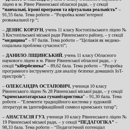
ліцею в м. Рівне Рівненської обласної ради, – у секції
“навчальні, ігрові програми та віртуальна реальність”
–
91,55 бала. Тема роботи – “Розробка комп’ютерної
розважальної гр “;
–
ДЕНИС КОРЗУН
, учень 11 класу Костопільського ліцею №
3 Костопільської міської ради Рівненського району, – у секції
“медицина”
– 97 балів. Тема роботи – “Целіакія як медико-
соціальна проблема сучасності”;
–
ДАНИЛО ЛІЩИНСЬКИЙ
, учень 11 класу Обласного
наукового ліцею в м. Рівне Рівненської обласної ради, – у
секції
“кібербезпека”
– 89,62 бала. Тема роботи – “Розробка
програмного інструменту для аналізу безпеки домашніх IoT-
пристроїв”;
–
ОЛЕКСАНДРА ОСТАПОВИЧ
, учениця 10 класу
Рівненського ліцею № 28 Рівненської міської ради, – у секції
“кримськотатарська гуманітаристика
” – 91,30 бала. Тема
роботи – “Елементи традиційного костюма у художній
літературі як ідентифікаційний символ кримських татар”;
–
АНАСТАСІЯ ГУЗ
, учениця 10 класу Рівненського ліцею №
19 Рівненської міської ради, – у секції
“ПЕДАГОГІКА”
–
98,33 бала. Тема роботи – “Педагогічний потенціал