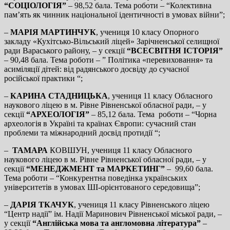
“СОЦІОЛОГІЯ”
– 98,52 бала. Тема роботи – “Колективна
пам’ять як чинник національної ідентичності в умовах війни”;
–
МАРІЯ МАРТИНЧУК
, учениця 10 класу Опорного
закладу «Кухітсько-Вільський ліцей» Зарічненської селищної
ради Вараського району, – у секції
“ВСЕСВІТНЯ ІСТОРІЯ”
– 90,48 бала. Тема роботи – ” Політика «перевиховання» та
асиміляції дітей: від радянського досвіду до сучасної
російської практики “;
–
КАРИНА СТАДНИЦЬКА
, учениця 11 класу Обласного
наукового ліцею в м. Рівне Рівненської обласної ради, – у
секції
“АРХЕОЛОГІЯ”
– 85,12 бала. Тема роботи – “Чорна
археологія в Україні та країнах Європи: сучасний стан
проблеми та міжнародний досвід протидії “;
–
ТАМАРА
КОВШУН, учениця 11 класу Обласного
наукового ліцею в м. Рівне Рівненської обласної ради, – у
секції
“МЕНЕДЖМЕНТ та МАРКЕТИНГ”
– 99,60 бала.
Тема роботи – “Конкурентна поведінка українських
університетів в умовах ШІ-орієнтованого середовища”;
–
ДАРІЯ ТКАЧУК
, учениця 11 класу Рівненського ліцею
“Центр надії” ім. Надії Маринович Рівненської міської ради, –
у секції
“Англійська мова та англомовна література”
–