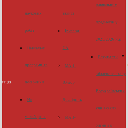
навчальних
наукових
захист
предметів у
робіт
Inventor
2025/2026 н.р
UA
Навчальні
Результати
програми та
МАН-
обласного етапу
стація
посібники
Юніор
Всеукраїнських
Дослідник
На
учнівських
мольбертах
МАН-
олімпіад