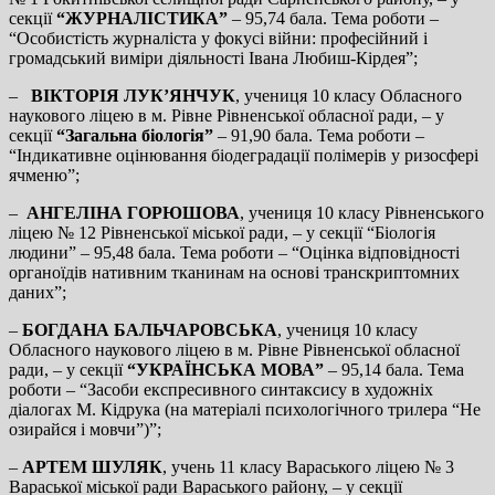
секції
“ЖУРНАЛІСТИКА”
– 95,74 бала. Тема роботи –
“Особистість журналіста у фокусі війни: професійний і
громадський виміри діяльності Івана Любиш-Кірдея”;
–
ВІКТОРІЯ ЛУК’ЯНЧУК
, учениця 10 класу Обласного
наукового ліцею в м. Рівне Рівненської обласної ради, – у
секції
“Загальна біологія”
– 91,90 бала. Тема роботи –
“Індикативне оцінювання біодеградації полімерів у ризосфері
ячменю”;
–
АНГЕЛІНА ГОРЮШОВА
, учениця 10 класу Рівненського
ліцею № 12 Рівненської міської ради, – у секції “Біологія
людини” – 95,48 бала. Тема роботи – “Оцінка відповідності
органоїдів нативним тканинам на основі транскриптомних
даних”;
–
БОГДАНА БАЛЬЧАРОВСЬКА
, учениця 10 класу
Обласного наукового ліцею в м. Рівне Рівненської обласної
ради, – у секції
“УКРАЇНСЬКА МОВА”
– 95,14 бала. Тема
роботи – “Засоби експресивного синтаксису в художніх
діалогах М. Кідрука (на матеріалі психологічного трилера “Не
озирайся і мовчи”)”;
–
АРТЕМ ШУЛЯК
, учень 11 класу Вараського ліцею № 3
Вараської міської ради Вараського району, – у секції