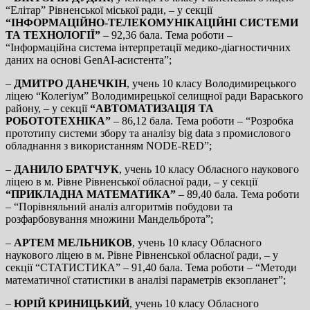
“Елітар” Рівненської міської ради, – у секції
“ІНФОРМАЦІЙНО-ТЕЛЕКОМУНІКАЦІЙНІ СИСТЕМИ
ТА ТЕХНОЛОГІЇ”
– 92,36 бала. Тема роботи –
“Інформаційна система інтерпретації медико-діагностичних
даних на основі GenAI-асистента”;
–
ДМИТРО ДАНЕЧКІН
, учень 10 класу Володимирецького
ліцею “Колегіум” Володимирецької селищної ради Вараського
району, – у секції
“АВТОМАТИЗАЦІЯ ТА
РОБОТОТЕХНІКА”
– 86,12 бала. Тема роботи – “Розробка
прототипу системи збору та аналізу big data з промислового
обладнання з використанням NODE-RED”;
–
ДАНИЛО БРАТЧУК
, учень 10 класу Обласного наукового
ліцею в м. Рівне Рівненської обласної ради, – у секції
“ПРИКЛАДНА МАТЕМАТИКА”
– 89,40 бала. Тема роботи
– “Порівняльний аналіз алгоритмів побудови та
розфарбовування множини Мандельброта”;
–
АРТЕМ МЕЛЬНИКОВ
, учень 10 класу Обласного
наукового ліцею в м. Рівне Рівненської обласної ради, – у
секції “СТАТИСТИКА” – 91,40 бала. Тема роботи – “Методи
математичної статистики в аналізі параметрів екзопланет”;
–
ЮРІЙ КРИНИЦЬКИЙ
, учень 10 класу Обласного