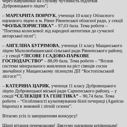
через навушники на слухову чутливість підлітків
Дубровицького ліцею”;
–
МАРГАРИТА ПОНЧУК
, учениця 10 класу Обласного
наукового ліцею в м. Рівне Рівненської обласної ради, у cекції
“ФОЛЬКЛОРИСТИКА”
– 97,03 бала. Тема роботи –
“Поетика колискової: від народної автентики до сучасної
авторської пісні”;
–
АНГЕЛІНА БУГРІМОВА
, учениця 11 класу Мащанського
ліцею Малолюбашанської сільської ради Рівненського району,
– у секції
“ЛІСОВЕ І САДОВО-ПАРКОВЕ
ГОСПОДАРСТВО”
– 88,09 бала. Тема роботи – “Вплив
системи мінерального живлення на ріст сіянців сосни
звичайної у Мащанському лісництві ДП “Костопільський
лісгосп””;
–
КАТЕРИНА ЦАРИК
, учениця 11 класу Дубровицького
ліцею Дубровицької міської ради Сарненського району, – у
секції
“СЕЛЕКЦІЯ ТА ГЕНЕТИКА”
– 90,74 бала. Тема
роботи – “Особливості культивування білої печериці (Agaricus
bisporus) в зимовий і літній сезони”.
Вітаємо усіх із завершенням конкурсу!
Щирі вітання переможцям! Дякуємо науковим керівникам!