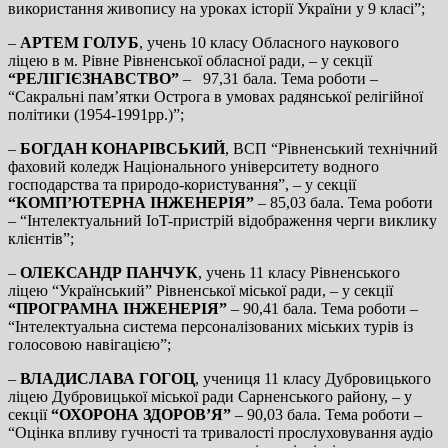
використання живопису на уроках історії України у 9 класі”;
–
АРТЕМ ГОЛУБ
, учень 10 класу Обласного наукового
ліцею в м. Рівне Рівненської обласної ради, – у секції
“РЕЛІГІЄЗНАВСТВО”
–
97,31 бала. Тема роботи –
“Сакральні пам’ятки Острога в умовах радянської релігійної
політики (1954-1991рр.)”;
–
БОГДАН КОНАРІВСЬКИЙ
, ВСП “Рівненський технічний
фаховий коледж Національного університету водного
господарства та природо-користування”, – у секції
“КОМП’ЮТЕРНА ІНЖЕНЕРІЯ”
– 85,03 бала. Тема роботи
– “Інтелектуальний IoT-пристрій відображення черги виклику
клієнтів”;
–
ОЛЕКСАНДР ПАНЧУК
, учень 11 класу Рівненського
ліцею “Український” Рівненської міської ради, – у секції
“ПРОГРАМНА ІНЖЕНЕРІЯ”
– 90,41 бала. Тема роботи –
“Інтелектуальна система персоналізованих міських турів із
голосовою навігацією”;
–
ВЛАДИСЛАВА ГОГОЦ
, учениця 11 класу Дубровицького
ліцею Дубровицької міської ради Сарненського району, – у
секції
“ОХОРОНА ЗДОРОВ’Я”
– 90,03 бала. Тема роботи –
“Оцінка впливу гучності та тривалості прослуховування аудіо