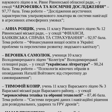
наукового ліцею в м. Рівне Рівненської обласної ради, – у
секції
“АЕРОФІЗИКА ТА КОСМІЧНІ ДОСЛІДЖЕННЯ”
–
97,77 бала. Тема роботи – “Дослідження акустичних
характеристик ультразвукового локатора як системи навігації
в агресивних атмосферних умовах”;
–
АННА РОЩИК
, учень 11 класу Рівненського ліцею № 12
Рівненської міської ради, – у секції “ФІНАНСИ,
БАНКІВСЬКА СПРАВА ТА СТРАХУВАННЯ” – 92,97 бала.
Тема роботи – “Фінансування вищої освіти в Україні:
проблеми та перспективи розвитку людського капіталу”;
–
ВЕРОНІКА САМОЛЮК
, учениця 10 класу
Володимирецького ліцею “Колегіум” Володимирецької
селищної ради, – у секції
“українська література”
– 90,24
бала. Тема роботи – “Психологія жіночих образів в
оповіданнях Наталії Войтович: від стереотипу до
самовираження”;
–
ТИМОФІЙ КОЗИР
, учень 11 класу Вараського ліцею № 3
Вараської міської ради Вараського району, – у секції
“аерокосмічна техніка та обронні технології”
– 87,46 бала.
Тема роботи – “Системи передачі даних і навігаційні рішення
для розвідувальних, ударних та FPV дронів”;