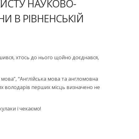
АХИСТУ НАУКОВО-
НИ В РІВНЕНСЬКІЙ
ршився, хтось до нього щойно доєднався,
 мова”, “Англійська мова та англомовна
вих володарів перших місць визначено не
улаки і чекаємо!