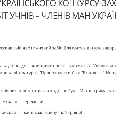
СЕУКРАЇНСЬКОГО КОНКУРСУ-З
Т УЧНІВ – ЧЛЕНІВ МАН УКРАЇ
вжував свій двотижневий забіг. Для когось він уже заве
 науково-дослідницьких проєктів у секціях “Українська
мовна література”, “Правознавство” та “Етнологія”. Но
горічних переможців сьогодні не буде. Міцно тримаємо к
 Україні – Перемоги!
проєкти – захищаємо майбутнє України!