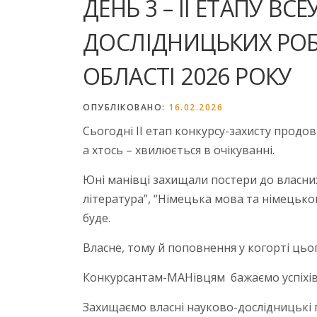
ДЕНЬ 3 – ІІ ЕТАПУ В
ДОСЛІДНИЦЬКИХ РОБІ
ОБЛАСТІ 2026 РОКУ
ОПУБЛІКОВАНО:
16.02.2026
Сьогодні ІІ етап конкурсу-захисту продо
а хтось – хвилюється в очікуванні.
Юні манівці захищали постери до власних
література”, “Німецька мова та німецько
буде.
Власне, тому й поповнення у когорті цьо
Конкурсантам-МАНівцям ­ бажаємо успіхів,
Захищаємо власні науково-дослідницькі 