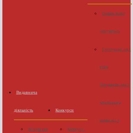
Нормативні
документи
Реєстрація на І
етап
Всеукраїнських
Видавнича
учнівських
діяльність
Конкурси
олімпіад з
Матеріали
Конкурс-