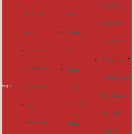
навчальних
наукових
захист
предметів у
робіт
Inventor
2025/2026 н.р
UA
Навчальні
Результати
програми та
МАН-
обласного етапу
стація
посібники
Юніор
Всеукраїнських
Дослідник
На
учнівських
мольбертах
МАН-
олімпіад