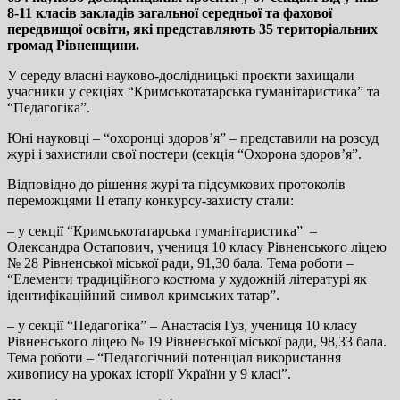
8-11 класів закладів загальної середньої та фахової
передвищої освіти, які представляють 35 територіальних
громад Рівненщини.
У середу власні науково-дослідницькі проєкти захищали
учасники у секціях “Кримськотатарська гуманітаристика” та
“Педагогіка”.
Юні науковці – “охоронці здоров’я” – представили на розсуд
журі і захистили свої постери (секція “Охорона здоров’я”.
Відповідно до рішення журі та підсумкових протоколів
переможцями ІІ етапу конкурсу-захисту стали:
– у секції “Кримськотатарська гуманітаристика” –
Олександра Остапович, учениця 10 класу Рівненського ліцею
№ 28 Рівненської міської ради, 91,30 бала. Тема роботи –
“Елементи традиційного костюма у художній літературі як
ідентифікаційний символ кримських татар”.
– у секції “Педагогіка” – Анастасія Гуз, учениця 10 класу
Рівненського ліцею № 19 Рівненської міської ради, 98,33 бала.
Тема роботи – “Педагогічний потенціал використання
живопису на уроках історії України у 9 класі”.