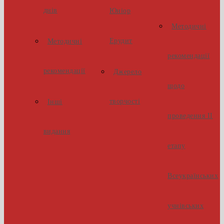
днів
Юніор
Методичні
Ерудит
Методичні
рекомендації
рекомендації
Джерело
щодо
творчості
Інші
проведення ІІ
видання
етапу
Всеукраїнських
учнівських