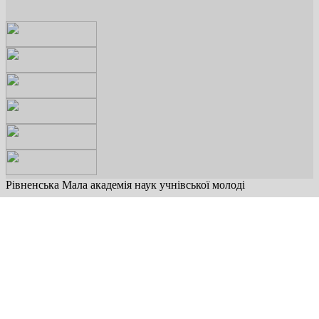
Рівненська Мала академія наук учнівської молоді