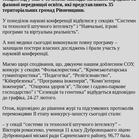
фахової передвищої освіти, які представляють 35
територіальних громад Рівненщини.
У понеділок наукові конференції відбулися у секціях “Системи
та технології штучного інтелекту” і “Навчальні, ігрові
програми та віртуальна реальність”.
А юні медики сьогодні виконували повну програму –
захищали постери власних досліджень і брали участь у
науковій конференції.
Маємо щирі сподівання, що, дякуючи нашим доблесним СОУ,
конкурс у секціях “Фольклористика”, “Кримськотатарська
гуманітаристика”, “Педагогіка”, “Релігієзнавство”,
“Кібербезпека”, “Програмна інженерія”, “Комп’ютерна
інженерія”, “Охорона здоров’я”, “Лісове і садово-паркове
господарство” і “Селекція та генетика” відбудеться відповідно
до графіка, 24-27 лютого.
Отож, відповідно до рішення журі та підсумкових протоколів
переможцями ІІ етапу конкурсу-захисту сьогодні стали:
– у секції “системи та технології штучного інтелекту” –
Вікторія ромасенко, учениця 11 класу Дубровицького ліцею
Дубровицької міської ради Сарненського району, 96,77 бала.