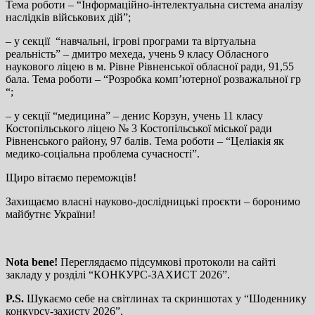
Тема роботи – “Інформаційно-інтелектуальна система аналізу
наслідків військових дій”;
– у секції “навчальні, ігрові програми та віртуальна
реальність” – дмитро мехеда, учень 9 класу Обласного
наукового ліцею в м. Рівне Рівненської обласної ради, 91,55
бала. Тема роботи – “Розробка комп’ютерної розважальної гр
“;
– у секції “медицина” – денис Корзун, учень 11 класу
Костопільського ліцею № 3 Костопільської міської ради
Рівненського району, 97 балів. Тема роботи – “Целіакія як
медико-соціальна проблема сучасності”.
Щиро вітаємо переможців!
Захищаємо власні науково-дослідницькі проєкти – боронимо
майбутнє України!
Nota
bene
!
Переглядаємо підсумкові протоколи на сайті
закладу у розділі “КОНКУРС-ЗАХИСТ 2026”.
P
.
S
.
Шукаємо себе на світлинах та скриншотах у “Шоденнику
конкурсу-захисту 2026”.