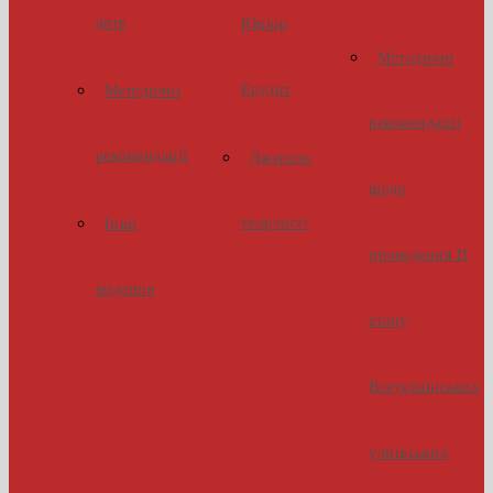
днів
Юніор
Методичні
Ерудит
Методичні
рекомендації
рекомендації
Джерело
щодо
творчості
Інші
проведення ІІ
видання
етапу
Всеукраїнських
учнівських