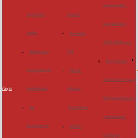
навчальних
наукових
захист
предметів у
робіт
Inventor
2025/2026 н.р
UA
Навчальні
Результати
програми та
МАН-
обласного етапу
стація
посібники
Юніор
Всеукраїнських
Дослідник
На
учнівських
мольбертах
МАН-
олімпіад