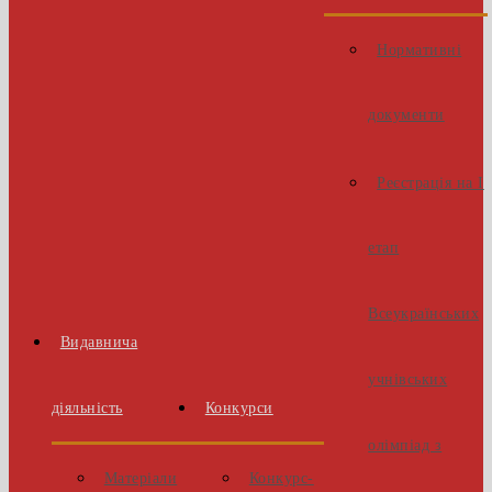
Нормативні
документи
Реєстрація на І
етап
Всеукраїнських
Видавнича
учнівських
діяльність
Конкурси
олімпіад з
Матеріали
Конкурс-