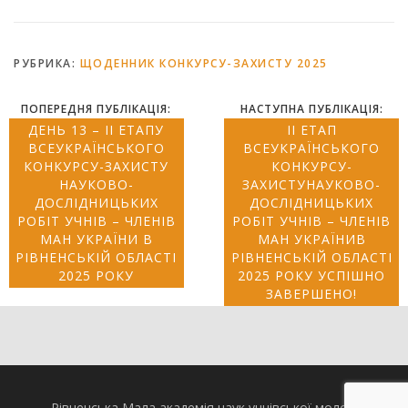
РУБРИКА:
ЩОДЕННИК КОНКУРСУ-ЗАХИСТУ 2025
ПОПЕРЕДНЯ ПУБЛІКАЦІЯ:
НАСТУПНА ПУБЛІКАЦІЯ:
ДЕНЬ 13 – ІІ ЕТАПУ
ІІ ЕТАП
ВСЕУКРАЇНСЬКОГО
ВСЕУКРАЇНСЬКОГО
КОНКУРСУ-ЗАХИСТУ
КОНКУРСУ-
НАУКОВО-
ЗАХИСТУНАУКОВО-
ДОСЛІДНИЦЬКИХ
ДОСЛІДНИЦЬКИХ
РОБІТ УЧНІВ – ЧЛЕНІВ
РОБІТ УЧНІВ – ЧЛЕНІВ
МАН УКРАЇНИ В
МАН УКРАЇНИВ
РІВНЕНСЬКІЙ ОБЛАСТІ
РІВНЕНСЬКІЙ ОБЛАСТІ
2025 РОКУ
2025 РОКУ УСПІШНО
ЗАВЕРШЕНО!
Рівненська Мала академія наук учнівської молоді