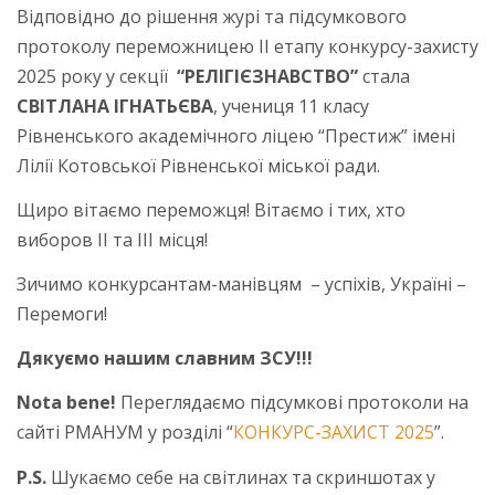
Відповідно до рішення журі та підсумкового
протоколу переможницею ІІ етапу конкурсу-захисту
2025 року у секції
“РЕЛІГІЄЗНАВСТВО”
стала
СВІТЛАНА ІГНАТЬЄВА
, учениця 11 класу
Рівненського академічного ліцею “Престиж” імені
Лілії Котовської Рівненської міської ради.
Щиро вітаємо переможця! Вітаємо і тих, хто
виборов ІІ та ІІІ місця!
Зичимо конкурсантам-манівцям – успіхів, Україні –
Перемоги!
Дякуємо нашим славним ЗСУ!!!
Nota bene!
Переглядаємо підсумкові протоколи на
сайті РМАНУМ у розділі “
КОНКУРС-ЗАХИСТ 2025
”.
P.S.
Шукаємо себе на світлинах та скриншотах у