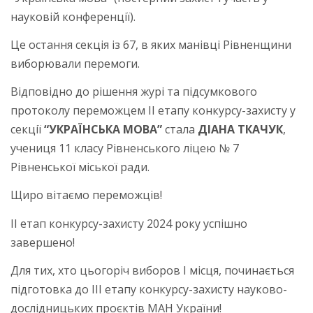
науковій конференції).
Це остання секція із 67, в яких манівці Рівненщини
виборювали перемоги.
Відповідно до рішення журі та підсумкового
протоколу переможцем ІІ етапу конкурсу-захисту у
секції
“УКРАЇНСЬКА МОВА”
стала
ДІАНА ТКАЧУК
,
учениця 11 класу Рівненського ліцею № 7
Рівненської міської ради.
Щиро вітаємо переможців!
ІІ етап конкурсу-захисту 2024 року успішно
завершено!
Для тих, хто цьогоріч виборов І місця, починається
підготовка до ІІІ етапу конкурсу-захисту науково-
дослідницьких проєктів МАН України!