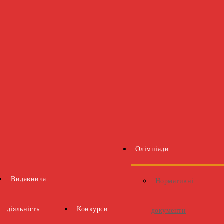
Олімпіади
Видавнича
Нормативні
діяльність
Конкурси
документи