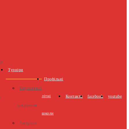
 у
Турніри
Профільні
Нормативні
літні
Контакти
facebook
youtube
о
документи
школи
Завдання