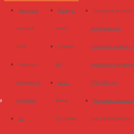
Матеріали
Конкурс-
Реєстрація на І етап
наукових
захист
Всеукраїнських
робіт
учнівських олімпіад з
Inventor
UA
навчальних предметів
Навчальні
програми та
2025/2026 н.р
МАН-
я
посібники
Юніор
Результати обласног
Дослідник
етапу Всеукраїнських
На