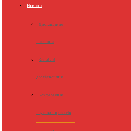
Новини
Дистанційне
навчання
Космічні
дослідженння
Конференція
наукових проєктів