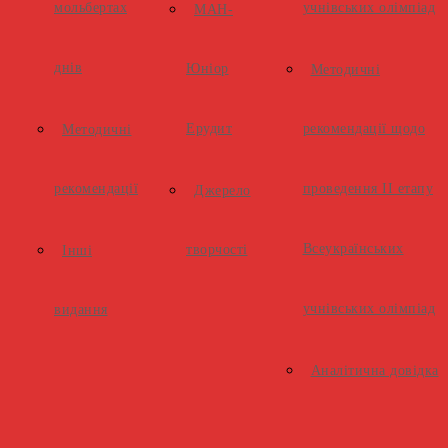
мольбертах
учнівських олімпіад
МАН-
днів
Юніор
Методичні
Ерудит
рекомендації щодо
Методичні
рекомендації
проведення ІІ етапу
Джерело
Всеукраїнських
творчості
Інші
учнівських олімпіад
видання
Аналітична довідка