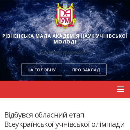
РІВНЕНСЬКА МАЛА АКАДЕМІЯ НАУК УЧНІВСЬКОЇ
МОЛОДІ
Рівненської обласної ради
НА ГОЛОВНУ
ПРО ЗАКЛАД
Skip to content
Menu
Відбувся обласний етап
Всеукраїнської учнівської олімпіади