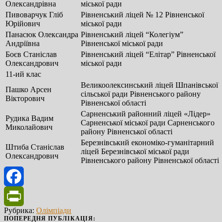
Олександрівна
міської ради
Пивоварчук Гліб
Рівненський ліцей № 12 Рівненської
Юрійович
міської ради
Панасюк Олександра
Рівненський ліцей “Колегіум”
Андріївна
Рівненської міської ради
Боєв Станіслав
Рівненський ліцей “Елітар” Рівненської
Олександрович
міської ради
11-ий клас
Великоолексинський ліцей Шпанівської
Пашко Арсен
сільської ради Рівненського району
Вікторович
Рівненської області
Сарненський районний ліцей «Лідер»
Рудика Вадим
Сарненської міської ради Сарненського
Миколайович
району Рівненської області
Березнівський економіко-гуманітарний
Штиба Станіслав
ліцей Березнівської міської ради
Олександрович
Рівненського району Рівненської області
Facebook
Рубрика:
Олімпіади
PrintFriendly
ПОПЕРЕДНЯ ПУБЛІКАЦІЯ: