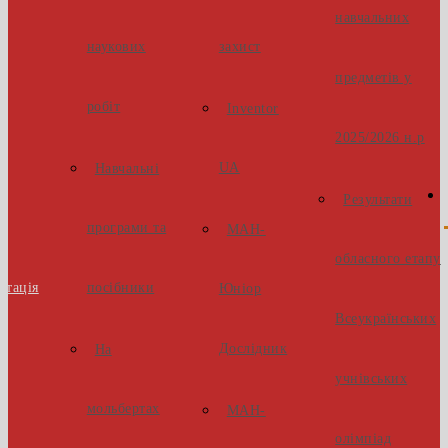
навчальних
наукових
захист
предметів у
робіт
Inventor
2025/2026 н.р
UA
Навчальні
Результати
програми та
МАН-
обласного етапу
стація
посібники
Юніор
Всеукраїнських
Дослідник
На
учнівських
мольбертах
МАН-
олімпіад