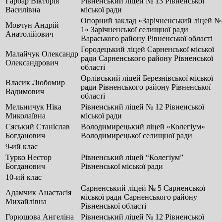
Гарбар Вікторія
Рівненський ліцей № 13 Рівненської
Василівна
міської ради
Опорний заклад «Зарічненський ліцей №
Мовчун Андрій
1» Зарічненської селищної ради
Анатолійович
Вараського району Рівненської області
Городецький ліцей Сарненської міської
Малайчук Олександр
ради Сарненського району Рівненської
Олександрович
області
Орлівський ліцей Березнівської міської
Власик Любомир
ради Рівненського району Рівненської
Вадимович
області
Мельничук Ніка
Рівненський ліцей № 12 Рівненської
Миколаївна
міської ради
Сяський Станіслав
Володимирецький ліцей «Колегіум»
Богданович
Володимирецької селищної ради
9-ий клас
Турко Нестор
Рівненський ліцей “Колегіум”
Богданович
Рівненської міської ради
10-ий клас
Сарненський ліцей № 5 Сарненської
Адамчик Анастасія
міської ради Сарненського району
Михайлівна
Рівненської області
Горюшова Ангеліна
Рівненський ліцей № 12 Рівненської