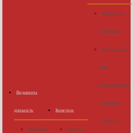
Нормативні
документи
Реєстрація на І
етап
Всеукраїнських
Видавнича
учнівських
діяльність
Конкурси
олімпіад з
Матеріали
Конкурс-