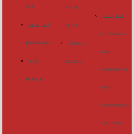
днів
Юніор
Методичні
Ерудит
Методичні
рекомендації
рекомендації
Джерело
щодо
творчості
Інші
проведення ІІ
видання
етапу
Всеукраїнських
учнівських