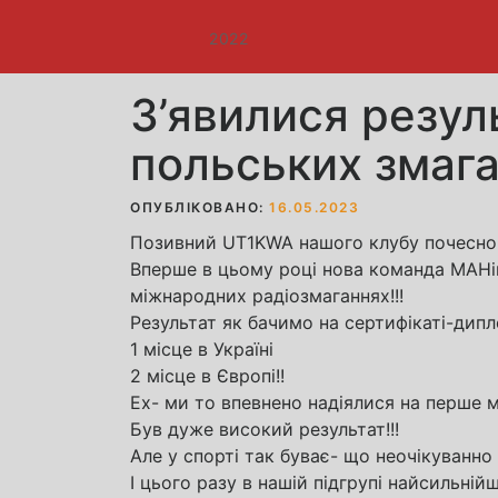
2022
З’явилися резул
польських змаг
ОПУБЛІКОВАНО:
16.05.2023
Позивний UT1KWA нашого клубу почесно за
Вперше в цьому році нова команда МАНів
міжнародних радіозмаганнях!!!
Результат як бачимо на сертифікаті-дипл
1 місце в Україні
2 місце в Європі!!
Ех- ми то впевнено надіялися на перше мі
Був дуже високий результат!!!
Але у спорті так буває- що неочікуванн
І цього разу в нашій підгрупі найсильній