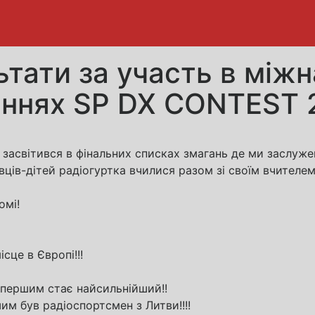
ьтати за участь в між
аннях SP DX CONTEST 
світився в фінальних списках змагань де ми заслужено 
ців-дітей радіогуртка вчилися разом зі своїм вчителем
омі!
сце в Європі!!!
о першим стає найсильнійший!!
шим був радіоспортсмен з Литви!!!!