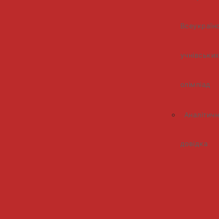
Всеукраїн
учнівськи
олімпіад
Аналітич
довідка