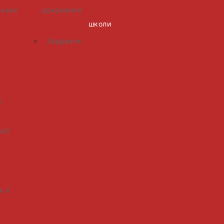
facebook
youtube
документи
ських
школи
х
Завдання
і
ції
 ІІ