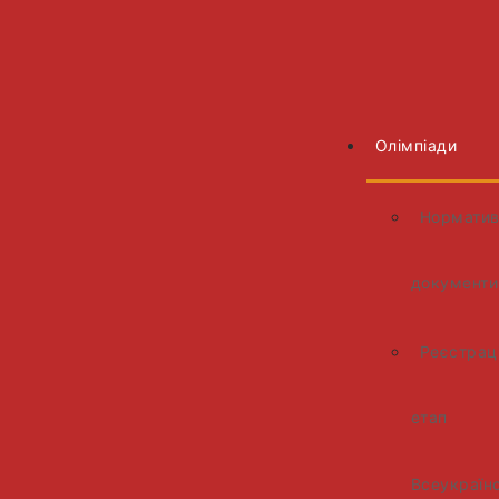
Олімпіади
Норматив
документи
Реєстраці
етап
Всеукраїн