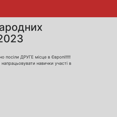
народних
2023
посіли ДРУГЕ місце в Європі!!!!!
 напрацьовувати навички участі в