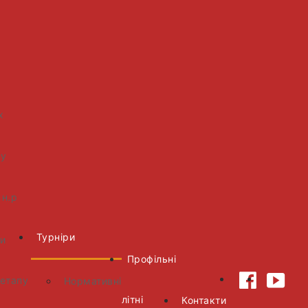
х
х
 у
 н.р
Турніри
ти
Профільні
 етапу
Нормативні
літні
Контакти