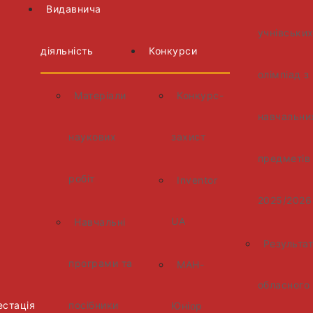
Видавнича
учнівськи
діяльність
Конкурси
олімпіад з
Матеріали
Конкурс-
навчальни
наукових
захист
предметів
робіт
Inventor
2025/2026
UA
Навчальні
Результа
програми та
МАН-
обласного
естація
посібники
Юніор