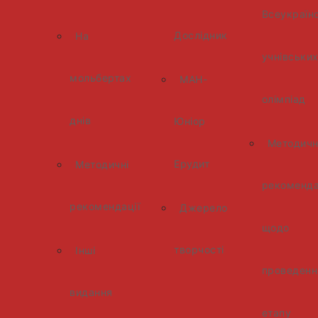
Всеукраїн
Дослідник
На
учнівськи
мольбертах
МАН-
олімпіад
днів
Юніор
Методичн
Ерудит
Методичні
рекоменда
рекомендації
Джерело
щодо
творчості
Інші
проведення
видання
етапу