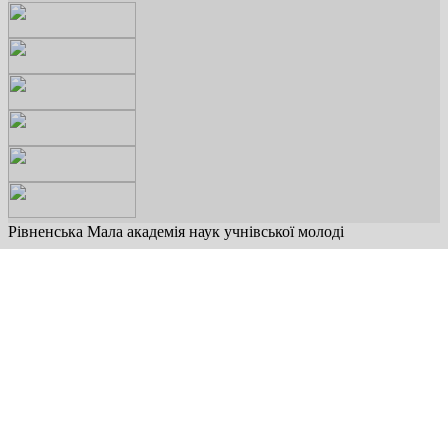
Рівненська Мала академія наук учнівської молоді