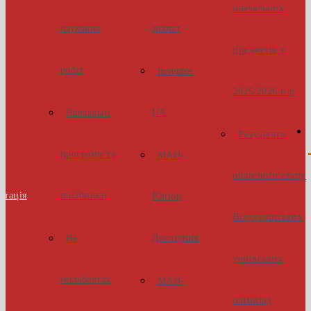
навчальних
наукових
захист
предметів у
робіт
Inventor
2025/2026 н.р
UA
Навчальні
Результати
програми та
МАН-
обласного етапу
стація
посібники
Юніор
Всеукраїнських
Дослідник
На
учнівських
мольбертах
МАН-
олімпіад