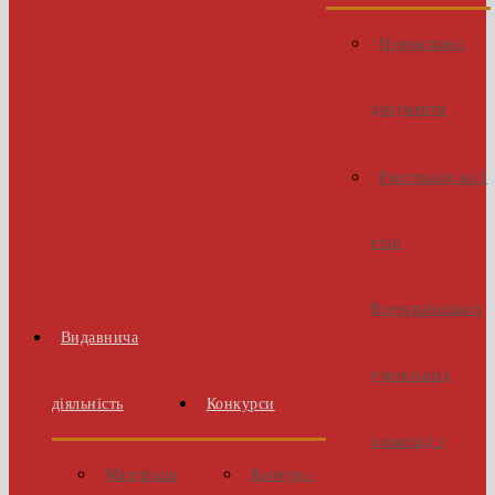
Нормативні
документи
Реєстрація на І
етап
Всеукраїнських
Видавнича
учнівських
діяльність
Конкурси
олімпіад з
Матеріали
Конкурс-