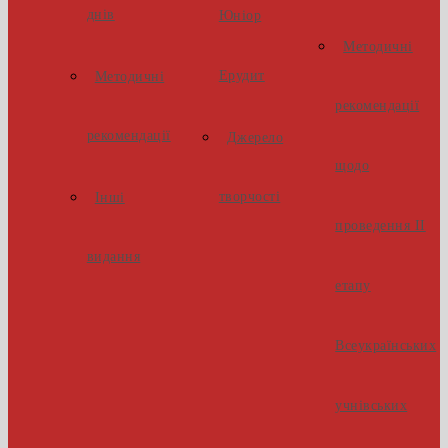
днів
Юніор
Методичні
Ерудит
Методичні
рекомендації
рекомендації
Джерело
щодо
творчості
Інші
проведення ІІ
видання
етапу
Всеукраїнських
учнівських