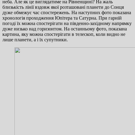
неба. Але як це виглядатиме на Рівненщині? На жаль
близькість лінії вздовж якої розташовані планети до Сонця
дуже обмежує час спостережень. На наступних фото показана
хронологія проходження Юпітера та Сатурна. При гарній
погоді їх можна спостерігати на південно-західному напрямку
дуже низько над горизонтом. На останньому фото, показана
картина, яку можна спостерігати в телескоп, коли видно не
лише планети, а і їх супутники.