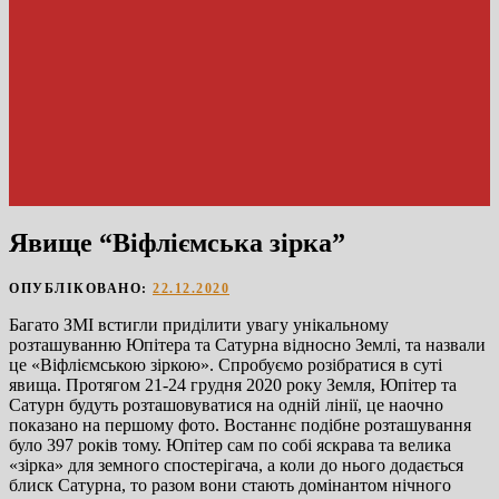
Явище “Віфліємська зірка”
ОПУБЛІКОВАНО:
22.12.2020
Багато ЗМІ встигли приділити увагу унікальному
розташуванню Юпітера та Сатурна відносно Землі, та назвали
це «Віфліємською зіркою». Спробуємо розібратися в суті
явища. Протягом 21-24 грудня 2020 року Земля, Юпітер та
Сатурн будуть розташовуватися на одній лінії, це наочно
показано на першому фото. Востаннє подібне розташування
було 397 років тому. Юпітер сам по собі яскрава та велика
«зірка» для земного спостерігача, а коли до нього додається
блиск Сатурна, то разом вони стають домінантом нічного