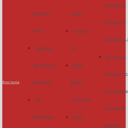
навчальних
наукових
захист
предметів у
робіт
Inventor
2025/2026 н.
UA
Навчальні
Результати
програми та
МАН-
обласного ет
Атестація
посібники
Юніор
Всеукраїнсь
Дослідник
На
учнівських
мольбертах
МАН-
олімпіад