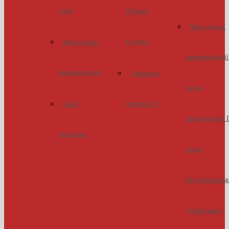
днів
Юніор
Методичні
Ерудит
Методичні
рекомендації
рекомендації
Джерело
щодо
творчості
Інші
проведення І
видання
етапу
Всеукраїнсь
учнівських