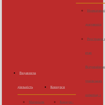
Нормативн
документи
Реєстрація 
етап
Всеукраїнсь
Видавнича
учнівських
діяльність
Конкурси
олімпіад з
Матеріали
Конкурс-