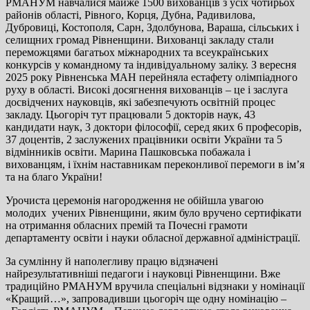
РМАНУМ навчалися майже 1500 вихованців з усіх чотирьох
районів області, Рівного, Корця, Дубна, Радивилова,
Дубровиці, Костополя, Сарн, Здолбунова, Вараша, сільських і
селищних громад Рівненщини. Вихованці закладу стали
переможцями багатьох міжнародних та всеукраїнських
конкурсів у командному та індивідуальному заліку. З вересня
2025 року Рівненська МАН перейняла естафету олімпіадного
руху в області. Високі досягнення вихованців – це і заслуга
досвідчених науковців, які забезпечують освітній процес
закладу. Цьогоріч тут працювали 5 докторів наук, 43
кандидати наук, 3 доктори філософії, серед яких 6 професорів,
37 доцентів, 2 заслужених працівники освіти України та 5
відмінників освіти. Марина Пашковська побажала і
вихованцям, і їхнім наставникам переконливої перемоги в ім’я
та на благо України!
Урочиста церемонія нагородження не обійшла увагою
молодих учених Рівненщини, яким було вручено сертифікати
на отримання обласних премій та Почесні грамоти
департаменту освіти і науки обласної державної адміністрації.
За сумлінну й наполегливу працю відзначені
найрезультативніші педагоги і науковці Рівненщини. Вже
традиційно РМАНУМ вручила спеціальні відзнаки у номінації
«Кращий…», запровадивши цьогоріч ще одну номінацію –