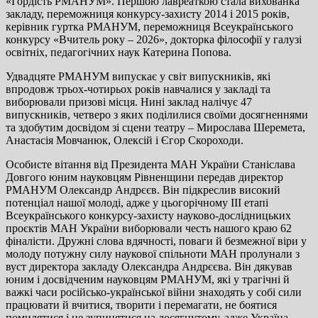
«Гордість РМАНУМ». Першою лавреаткою стала вихованка
закладу, переможниця конкурсу-захисту 2014 і 2015 років,
керівник гуртка РМАНУМ, переможниця Всеукраїнського
конкурсу «Вчитель року – 2026», докторка філософії у галузі
освітніх, педагогічних наук Катерина Попова.
Удвадцяте РМАНУМ випускає у світ випускників, які
впродовж трьох-чотирьох років навчалися у закладі та
виборювали призові місця. Нині заклад налічує 47
випускників, четверо з яких поділилися своїми досягненнями
та здобутим досвідом зі сцени театру – Мирослава Шеремета,
Анастасія Мовчанюк, Олексій і Єгор Скороходи.
Особисте вітання від Президента МАН України Станіслава
Довгого юним науковцям Рівненщини передав директор
РМАНУМ Олександр Андрєєв. Він підкреслив високий
потенціал нашої молоді, адже у цьогорічному ІІІ етапі
Всеукраїнського конкурсу-захисту науково-дослідницьких
проєктів МАН України виборювали честь нашого краю 62
фіналісти. Дружні слова вдячності, поваги й безмежної віри у
молоду потужну силу наукової спільноти МАН пролунали з
вуст директора закладу Олександра Андрєєва. Він дякував
юним і досвідченим науковцям РМАНУМ, які у трагічні й
важкі часи російсько-української війни знаходять у собі сили
працювати й вчитися, творити і перемагати, не боятися
помилятися і не зупинятися на досягнутому, адже Україна