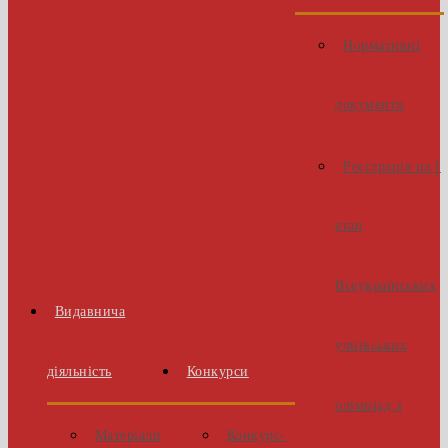
Нормативні
документи
Реєстрація на І
етап
Всеукраїнських
Видавнича
учнівських
діяльність
Конкурси
олімпіад з
Матеріали
Конкурс-