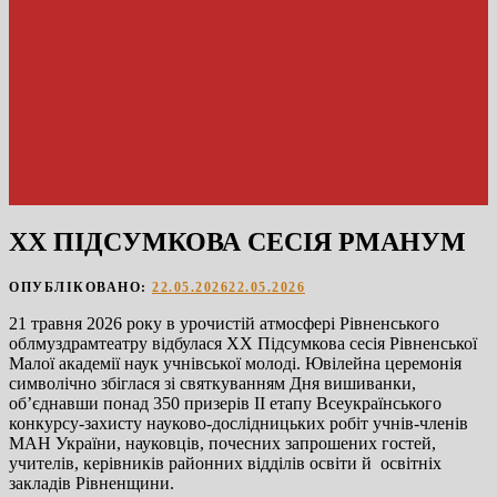
XХ ПІДСУМКОВА СЕСІЯ РМАНУМ
ОПУБЛІКОВАНО:
22.05.2026
22.05.2026
21 травня 2026 року в урочистій атмосфері Рівненського
облмуздрамтеатру відбулася ХХ Підсумкова сесія Рівненської
Малої академії наук учнівської молоді. Ювілейна церемонія
символічно збіглася зі святкуванням Дня вишиванки,
об’єднавши понад 350 призерів ІІ етапу Всеукраїнського
конкурсу-захисту науково-дослідницьких робіт учнів-членів
МАН України, науковців, почесних запрошених гостей,
учителів, керівників районних відділів освіти й освітніх
закладів Рівненщини.