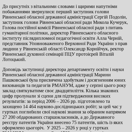
До присутніх з вітальними словами і щирими напутніми
побажаннями звернулися: перший заступник голови
Рівненської обласної державної адміністрації Сергій Подолін,
заступник голови Рівненської обласної ради Микола Кучерук,
Голова постійної комісії Рівненської обласної ради з питань
гуманітарної політики, директор Рівненського обласного
інституту післядипломної педагогічної освіти Алла Черній,
представник Уповноваженого Верховної Ради України з прав
людини у Рівненській області Олександр Корнійчук, ректор
Рівненської духовної семінарії ПЦУ протоієрей Віталій
Лотоцький.
Доповідь заступниці директора департаменту освіти і науки
Рівненської обласної державної адміністрації Марини
Пашковської була присвячена здобуткам і досягненням юних
вихованців та педагогів РМАНУМ, адже у серпні цього року
заклад святкуватиме своє двадцятиліття. Кілька знакових
цифр пролунали зі сцени для підтвердження високих
результатів: за період 2006 – 2026 рр. підготовлено та
захищено 14 464 науково-дослідницьких робіт; за цей час у
гуртках поглибили свої наукові знання за обраним напрямом
27 200 обдарованих старшокласників, а до Державного
реєстру патентів України внесено 75 патентів, шість із яких
оформлено цьогоріч. У 2025 – 2026 у році у гуртках