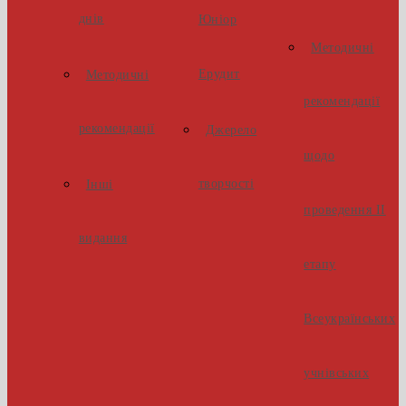
днів
Юніор
Методичні
Ерудит
Методичні
рекомендації
рекомендації
Джерело
щодо
творчості
Інші
проведення ІІ
видання
етапу
Всеукраїнських
учнівських