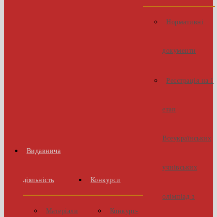
Нормативні
документи
Реєстрація на І
етап
Всеукраїнських
Видавнича
учнівських
діяльність
Конкурси
олімпіад з
Матеріали
Конкурс-