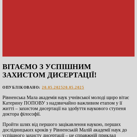
ВІТАЄМО З УСПІШНИМ
ЗАХИСТОМ ДИСЕРТАЦІЇ!
ОПУБЛІКОВАНО:
20.05.2025
20.05.2025
Рівненська Мала академія наук учнівської молоді щиро вітає
Катерину ПОПОВУ з надзвичайно важливим етапом у її
житті – захистом дисертації на здобуття наукового ступеня
доктора філософії.
Пройти шлях від першого зацікавлення наукою, перших
дослідницьких кроків у Рівненській Малій академії наук до
успішного захисту дисертації – це справжній приклад