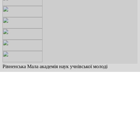
Рівненська Мала академія наук учнівської молоді