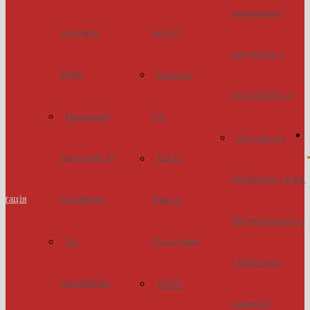
навчальних
наукових
захист
предметів у
робіт
Inventor
2025/2026 н.р
UA
Навчальні
Результати
програми та
МАН-
обласного етапу
стація
посібники
Юніор
Всеукраїнських
Дослідник
На
учнівських
мольбертах
МАН-
олімпіад