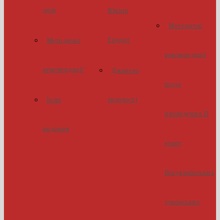
днів
Юніор
Методичні
Ерудит
Методичні
рекомендації
рекомендації
Джерело
щодо
творчості
Інші
проведення ІІ
видання
етапу
Всеукраїнських
учнівських