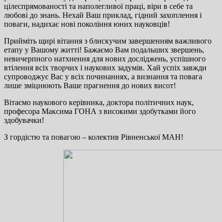
цілеспрямованості та наполегливої праці, віри в себе та
любові до знань. Нехай Ваш приклад, гідний захоплення і
поваги, надихає нові покоління юних науковців!
Прийміть щирі вітання з блискучим завершенням важливого
етапу у Вашому житті! Бажаємо Вам подальших звершень,
невичерпного натхнення для нових досліджень, успішного
втілення всіх творчих і наукових задумів. Хай успіх завжди
супроводжує Вас у всіх починаннях, а визнання та повага
лише зміцнюють Ваше прагнення до нових висот!
Вітаємо наукового керівника, доктора політичних наук,
професора Максима ГОНА з високими здобутками його
здобувачки!
З гордістю та повагою – колектив Рівненської МАН!