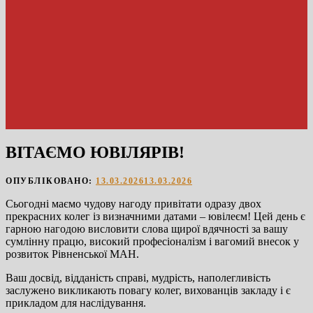
ВІТАЄМО ЮВІЛЯРІВ!
ОПУБЛІКОВАНО:
13.03.2026
13.03.2026
Сьогодні маємо чудову нагоду привітати одразу двох
прекрасних колег із визначними датами – ювілеєм! Цей день є
гарною нагодою висловити слова щирої вдячності за вашу
сумлінну працю, високий професіоналізм і вагомий внесок у
розвиток Рівненської МАН.
Ваш досвід, відданість справі, мудрість, наполегливість
заслужено викликають повагу колег, вихованців закладу і є
прикладом для наслідування.