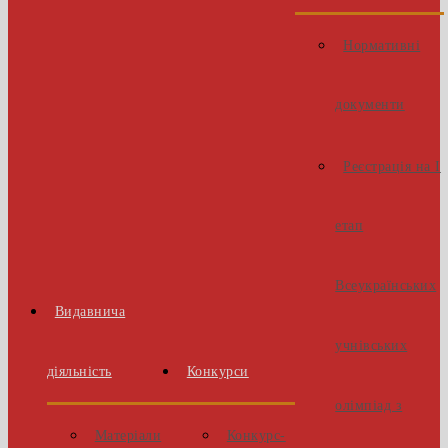
Нормативні
документи
Реєстрація на І
етап
Всеукраїнських
Видавнича
учнівських
діяльність
Конкурси
олімпіад з
Матеріали
Конкурс-