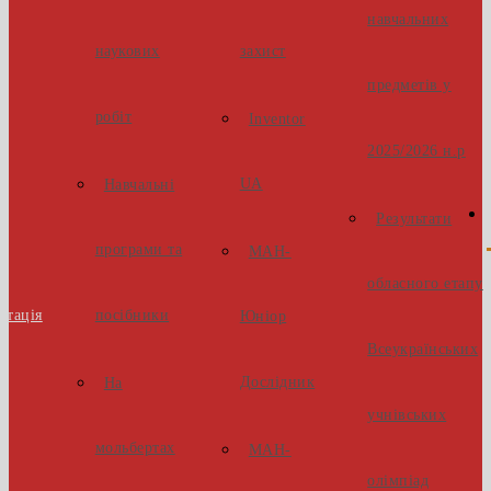
навчальних
наукових
захист
предметів у
робіт
Inventor
2025/2026 н.р
UA
Навчальні
Результати
програми та
МАН-
обласного етапу
стація
посібники
Юніор
Всеукраїнських
Дослідник
На
учнівських
мольбертах
МАН-
олімпіад