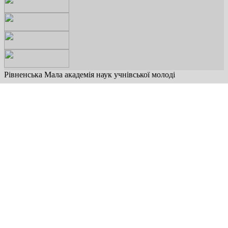
Рівненська Мала академія наук учнівської молоді