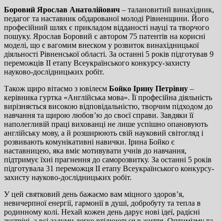
Боровий Ярослав Анатолійович
– талановитий винахідник,
педагог та наставник обдарованої молоді Рівненщини. Його
професійний шлях є прикладом відданості науці та творчого
пошуку. Ярослав Боровий є автором 75 патентів на корисні
моделі, що є вагомим внеском у розвиток винахідницької
діяльності Рівненської області. За останні 5 років підготував 9
переможців ІІ етапу Всеукраїнського конкурсу-захисту
науково-дослідницьких робіт.
Також щиро вітаємо з ювілеєм
Бойко Ірину Петрівну
–
керівника гуртка «Англійська мова». Її професійна діяльність
вирізняється високою відповідальністю, творчим підходом до
навчання та щирою любов’ю до своєї справи. Завдяки її
наполегливій праці вихованці не лише успішно опановують
англійську мову, а й розширюють свій науковий світогляд і
розвивають комунікативні навички. Ірина Бойко є
наставницею, яка вміє мотивувати учнів до навчання,
підтримує їхні прагнення до саморозвитку. За останні 5 років
підготувала 31 переможця ІІ етапу Всеукраїнського конкурсу-
захисту науково-дослідницьких робіт.
У цей святковий день бажаємо вам міцного здоров’я,
невичерпної енергії, гармонії в душі, добробуту та тепла в
родинному колі. Нехай кожен день дарує нові ідеї, радісні
зустрічі, а всі задуми легко втілюються в життя. Оптимізму та