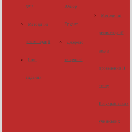
днів
Юніор
Методичні
Ерудит
Методичні
рекомендації
рекомендації
Джерело
щодо
творчості
Інші
проведення ІІ
видання
етапу
Всеукраїнських
учнівських