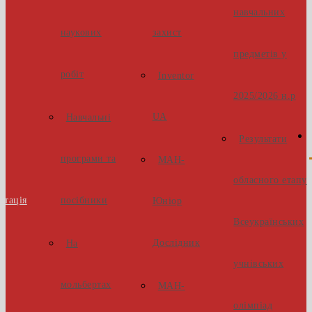
навчальних
наукових
захист
предметів у
робіт
Inventor
2025/2026 н.р
UA
Навчальні
Результати
програми та
МАН-
обласного етапу
стація
посібники
Юніор
Всеукраїнських
Дослідник
На
учнівських
мольбертах
МАН-
олімпіад