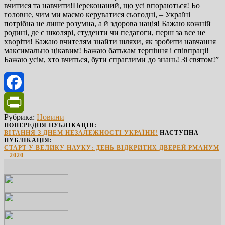
вчитися та навчити!Переконаний, що усі впораються! Бо
головне, чим ми маємо керуватися сьогодні, – Україні
потрібна не лише розумна, а й здорова нація! Бажаю кожній
родині, де є школярі, студенти чи педагоги, перш за все не
хворіти! Бажаю вчителям знайти шляхи, як зробити навчання
максимально цікавим! Бажаю батькам терпіння і співпраці!
Бажаю усім, хто вчиться, бути спраглими до знань! Зі святом!”
Facebook
Рубрика:
Новини
PrintFriendly
ПОПЕРЕДНЯ ПУБЛІКАЦІЯ:
ВІТАННЯ З ДНЕМ НЕЗАЛЕЖНОСТІ УКРАЇНИ!
НАСТУПНА
ПУБЛІКАЦІЯ:
СТАРТ У ВЕЛИКУ НАУКУ: ДЕНЬ ВІДКРИТИХ ДВЕРЕЙ РМАНУМ
– 2020