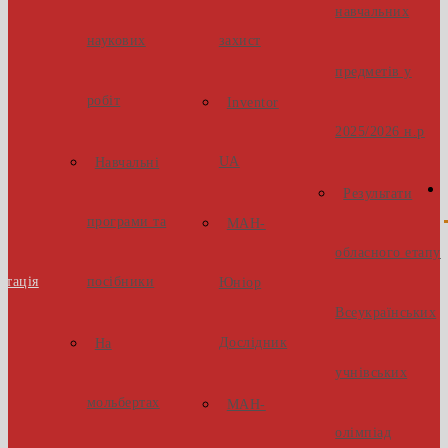
навчальних
наукових
захист
предметів у
робіт
Inventor
2025/2026 н.р
UA
Навчальні
Результати
програми та
МАН-
обласного етапу
стація
посібники
Юніор
Всеукраїнських
Дослідник
На
учнівських
мольбертах
МАН-
олімпіад