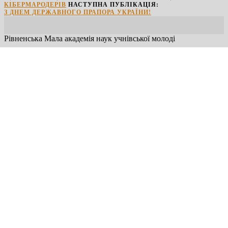
КІБЕРМАРОДЕРІВ
НАСТУПНА ПУБЛІКАЦІЯ:
З ДНЕМ ДЕРЖАВНОГО ПРАПОРА УКРАЇНИ!
Рівненська Мала академія наук учнівської молоді