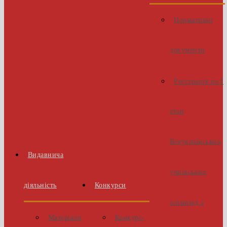
Нормативні
документи
Реєстрація на І
етап
Всеукраїнських
Видавнича
учнівських
діяльність
Конкурси
олімпіад з
Матеріали
Конкурс-