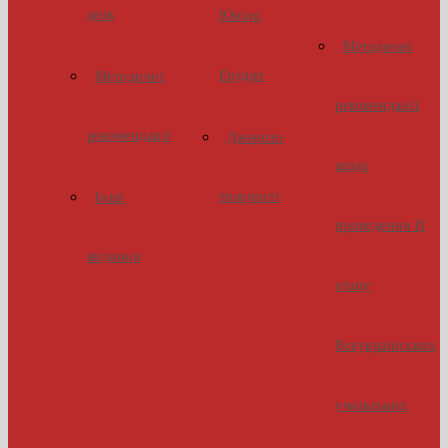
днів
Юніор
Методичні
Ерудит
Методичні
рекомендації
рекомендації
Джерело
щодо
творчості
Інші
проведення ІІ
видання
етапу
Всеукраїнських
учнівських