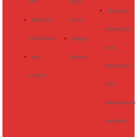
днів
Юніор
Методичні
Ерудит
Методичні
рекомендації
рекомендації
Джерело
щодо
творчості
Інші
проведення ІІ
видання
етапу
Всеукраїнських
учнівських