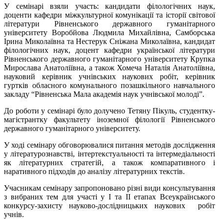
У семінарі взяли участь: кандидати філологічних наук,
доценти кафедри міжкультурної комунікації та історії світової
літератури Рівненського державного гуманітарного
університету Воробйова Людмила Михайлівна, Самборська
Ірина Миколаївна та Нестерук Сніжана Миколаївна, кандидат
філологічних наук, доцент кафедри української літератури
Рівненського державного гуманітарного університету Крупка
Мирослава Анатоліївна, а також Хомеча Наталія Анатоліївна,
науковий керівник учнівських наукових робіт, керівник
гуртків обласного комунального позашкільного навчального
закладу “Рівненська Мала академія наук учнівської молоді”.
До роботи у семінарі було долучено Тетяну Пікуль, студентку-
магістрантку факультету іноземної філології Рівненського
державного гуманітарного університету.
У ході семінару обговорювалися питання методів дослідження
у літературознавстві, інтертекстуальності та інтермедіальності
як літературних стратегій, а також компаративного і
наративного підходів до аналізу літературних текстів.
Учасникам семінару запропоновано різні види консультування
з вибраних тем для участі у І та ІІ етапах Всеукраїнського
конкурсу-захисту науково-дослідницьких наукових робіт
учнів.