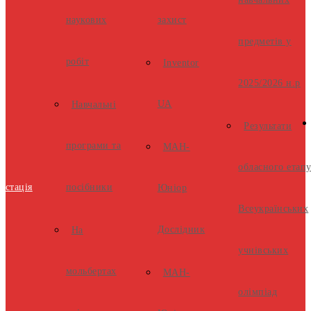
навчальних
наукових
захист
предметів у
робіт
Inventor
2025/2026 н.р
UA
Навчальні
Результати
програми та
МАН-
обласного етап
естація
посібники
Юніор
Всеукраїнських
Дослідник
На
учнівських
мольбертах
МАН-
олімпіад