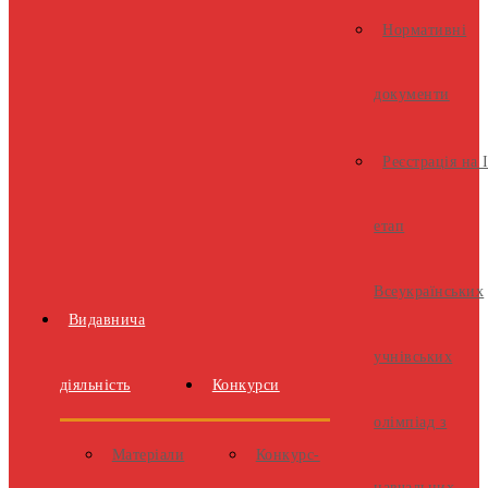
Нормативні
документи
Реєстрація на 
етап
Всеукраїнських
Видавнича
учнівських
діяльність
Конкурси
олімпіад з
Матеріали
Конкурс-