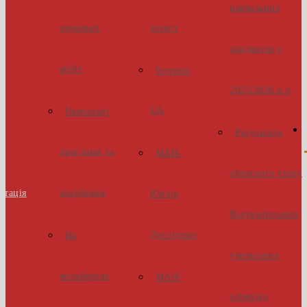
навчальних
наукових
захист
предметів у
робіт
Inventor
2025/2026 н.р
UA
Навчальні
Результати
програми та
МАН-
обласного етапу
стація
посібники
Юніор
Всеукраїнських
Дослідник
На
учнівських
мольбертах
МАН-
олімпіад