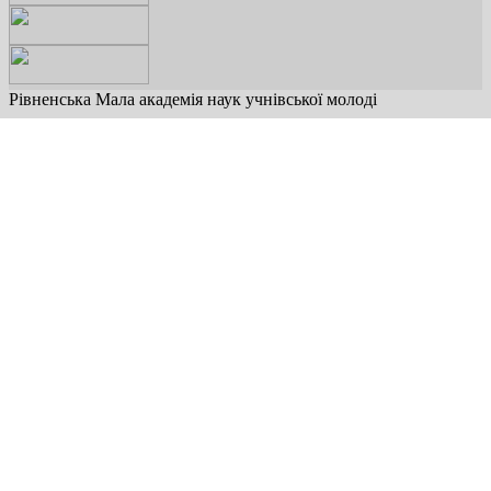
Рівненська Мала академія наук учнівської молоді