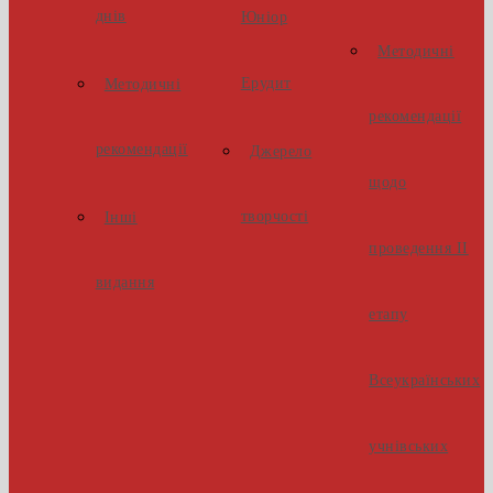
днів
Юніор
Методичні
Ерудит
Методичні
рекомендації
рекомендації
Джерело
щодо
творчості
Інші
проведення ІІ
видання
етапу
Всеукраїнських
учнівських