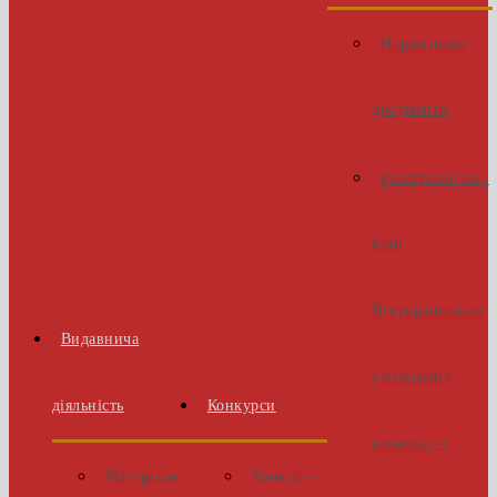
Нормативні
документи
Реєстрація на І
етап
Всеукраїнських
Видавнича
учнівських
діяльність
Конкурси
олімпіад з
Матеріали
Конкурс-