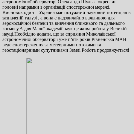
астрономічної обсерваторі Олександр Шульга окреслив
головні напрямки з організації спостережної мережі.
Висновок один – Україна має потужний науковий потенціал в
зазначеній галузі , а вона є надзвичайно важливою для
аерокосмічної безпеки та вивчення ближнього та дальнього
космосу.А для Малої академії наук це жива робота у Великій
науці.Необхідно додати, що за сприяння Миколаївської
астрономічної обсерваторії уже п‘ять років Рівненська МАН
веде спостереження за метеорними потоками та
геостаціонарними супутниками Землі.Робота продовжується!