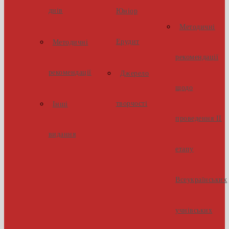
днів
Юніор
Методичні
Ерудит
Методичні
рекомендації
рекомендації
Джерело
щодо
творчості
Інші
проведення ІІ
видання
етапу
Всеукраїнських
учнівських