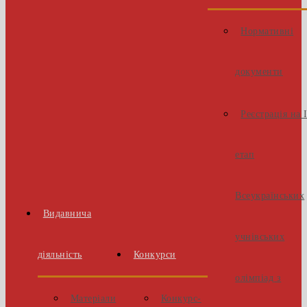
Нормативні
документи
Реєстрація на 
етап
Всеукраїнських
Видавнича
учнівських
діяльність
Конкурси
олімпіад з
Матеріали
Конкурс-