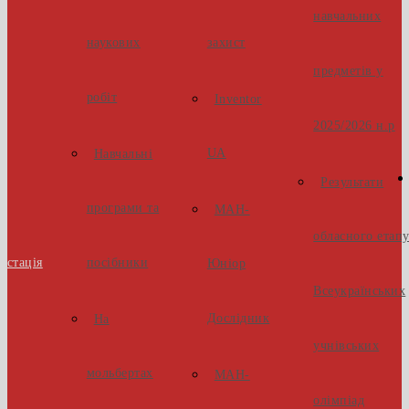
навчальних
наукових
захист
предметів у
робіт
Inventor
2025/2026 н.р
UA
Навчальні
Результати
програми та
МАН-
обласного етап
естація
посібники
Юніор
Всеукраїнських
Дослідник
На
учнівських
мольбертах
МАН-
олімпіад