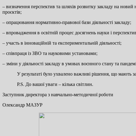
– визначення перспектив та шляхів розвитку закладу на новий н
проєктів;
– опрацювання нормативно-правової бази діяльності закладу;
– впровадження в освітній процес досягнень науки і перспекти
– участь в інноваційній та експериментальній діяльності;
– співпраця із ЗВО та науковими установами;
– зміни у діяльності закладу в умовах воєнного стану та пандемі
У результаті було ухвалено важливі рішення, що мають забез
P.S. До вашої уваги – кілька світлин.
Заступник директора з навчально-методичної роботи
Олександр МАЗУР