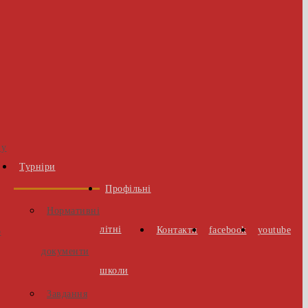
 у
Турніри
Профільні
Нормативні
літні
Контакти
facebook
youtube
о
документи
школи
Завдання