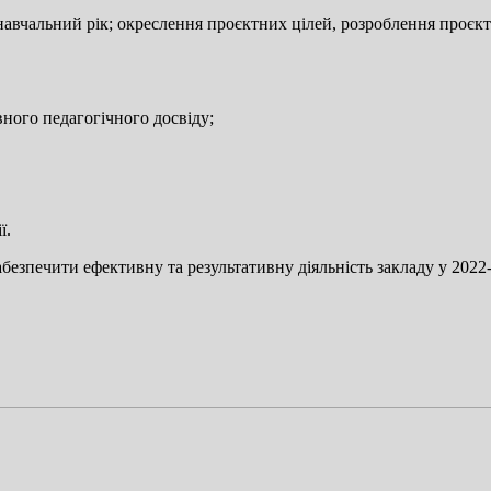
авчальний рік; окреслення проєктних цілей, розроблення проєктів 
вного педагогічного досвіду;
ї.
печити ефективну та результативну діяльність закладу у 2022-