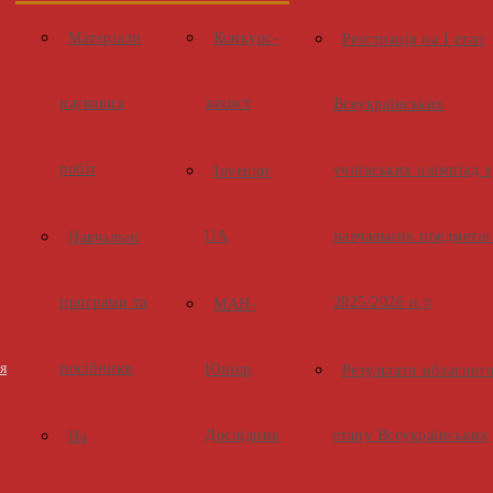
Матеріали
Конкурс-
Реєстрація на І етап
наукових
захист
Всеукраїнських
робіт
учнівських олімпіад з
Inventor
UA
навчальних предметів
Навчальні
програми та
2025/2026 н.р
МАН-
я
посібники
Юніор
Результати обласног
Дослідник
етапу Всеукраїнських
На