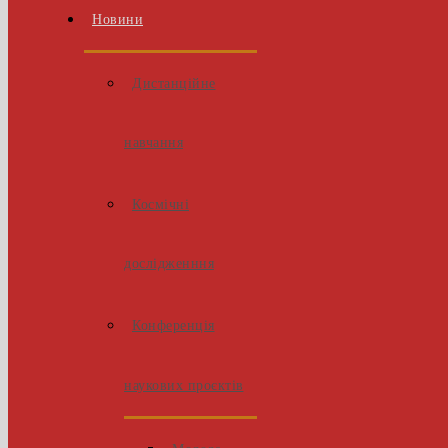
Новини
Дистанційне
навчання
Космічні
дослідженння
Конференція
наукових проєктів