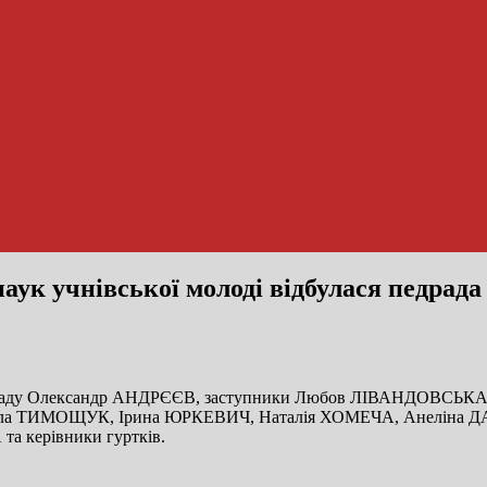
 наук учнівської молоді відбулася педр
 закладу Олександр АНДРЄЄВ, заступники Любов ЛІВАНДОВСЬКА 
Алла ТИМОЩУК, Ірина ЮРКЕВИЧ, Наталія ХОМЕЧА, Анеліна
а керівники гуртків.