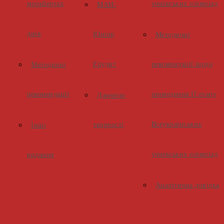
мольбертах
учнівських олімпіад
МАН-
днів
Юніор
Методичні
Ерудит
рекомендації щодо
Методичні
рекомендації
проведення ІІ етапу
Джерело
Всеукраїнських
творчості
Інші
учнівських олімпіад
видання
Аналітична довідка