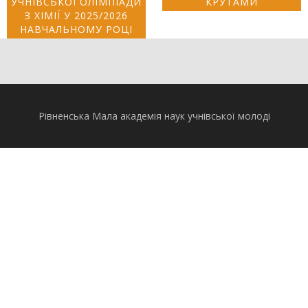
УЧНІВСЬКОЇ ОЛІМПІАДИ
КРУТАМИ
З ХІМІЇ У 2025/2026
НАВЧАЛЬНОМУ РОЦІ
Рівненська Мала академія наук учнівської молоді