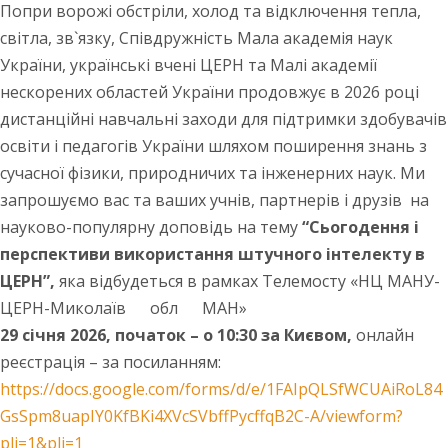
Попри ворожі обстріли, холод та відключення тепла,
світла, зв`язку, Співдружність Мала академія наук
України, українські вчені ЦЕРН та Малі академії
нескорених областей України продовжує в
2026
році
дистанційні навчальні заходи для підтримки здобувачів
освіти і педагогів України шляхом поширення знань з
сучасної фізики, природничих та інженерних наук. Ми
запрошуємо вас та ваших учнів, партнерів і друзів на
науково-популярну доповідь на тему
“Сьогодення і
перспективи використання штучного інтелекту в
ЦЕРН”,
яка відбудеться в рамках Телемосту «НЦ МАНУ-
ЦЕРН-Миколаїв обл МАН»
29 січня
2026
, початок – о 10:30 за Києвом,
онлайн
реєстрація – за посиланням:
https://docs.google.com/forms/d/e/1FAIpQLSfWCUAiRoL84
GsSpm8uapIY0KfBKi4XVcSVbffPycffqB2C-A/viewform?
pli=1&pli=1